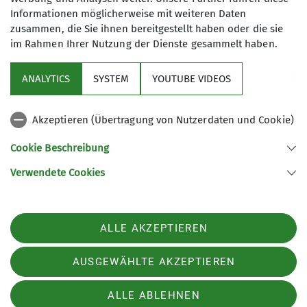
Informationen möglicherweise mit weiteren Daten
zusammen, die Sie ihnen bereitgestellt haben oder die sie
im Rahmen Ihrer Nutzung der Dienste gesammelt haben.
Sektion
ANALYTICS
SYSTEM
YOUTUBE VIDEOS
Programm
Akzeptieren (Übertragung von Nutzerdaten und Cookie)
DAV
Cookie Beschreibung
Verwendete Cookies
Sektion Koblenz des Deutschen Alpenvereins e.V.
Kolonnenweg 7
56077 Koblenz
Telefon +4926179452
ALLE AKZEPTIEREN
Kontakt
AUSGEWÄHLTE AKZEPTIEREN
AGB
Impressum
Datenschutz
Datenschutz-Einstellungen
ALLE ABLEHNEN
Barrierefreiheitserklärung