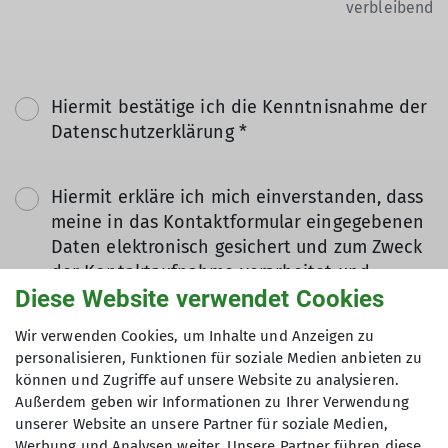
verbleibend
Hiermit bestätige ich die Kenntnisnahme der
Datenschutzerklärung *
Hiermit erkläre ich mich einverstanden, dass
meine in das Kontaktformular eingegebenen
Daten elektronisch gesichert und zum Zweck
der Kontaktaufnahme verarbeitet und
Diese Website verwendet Cookies
genutzt werden. Mir ist bekannt, dass ich
meine Einwilligung jederzeit wiederrufen
Wir verwenden Cookies, um Inhalte und Anzeigen zu
kann. *
personalisieren, Funktionen für soziale Medien anbieten zu
können und Zugriffe auf unsere Website zu analysieren.
Mit (*) markierte Felder
Außerdem geben wir Informationen zu Ihrer Verwendung
Absenden
unserer Website an unsere Partner für soziale Medien,
sind Pflichtfelder
Werbung und Analysen weiter. Unsere Partner führen diese