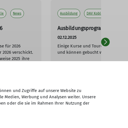
lle
News
Ausbildung
DAV Koblenz
News
26
Ausbildungsprogramm 2026
02.12.2025
se für 2026
Einige Kurse und Touren 2026 sind 
 2026 verschickt.
und können gebucht werden.
weise 2025 ihre
mehr erfahren
is 2026 steht
Februar 2026 zum
önnen und Zugriffe auf unsere Website zu
ale Medien, Werbung und Analysen weiter. Unsere
ben oder die sie im Rahmen Ihrer Nutzung der