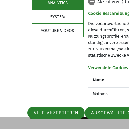
Akzeptieren (Üb
ANALYTICS
Cookie Beschreibun
SYSTEM
Die verantwortliche 
diese durchführen, s
YOUTUBE VIDEOS
Nutzungsprofile erste
ständig zu verbessern
zur Nutzeranalyse ei
statistische Zwecke v
Tourenberichte
Verwendete Cookies
Name
einmal
Wandergruppe:
Fam
ppe auf
Naturschutzgebiet
in 
Matomo
 Bingen
Mürmes, Pulvermaar,
Gem
Ellscheider Fenster
fran
07.06.2026
04.0
ALLE AKZEPTIEREN
AUSGEWÄHLTE 