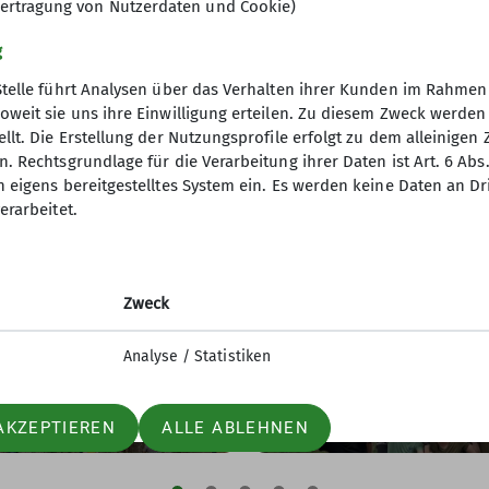
ertragung von Nutzerdaten und Cookie)
g
Stelle führt Analysen über das Verhalten ihrer Kunden im Rahmen
oweit sie uns ihre Einwilligung erteilen. Zu diesem Zweck werde
llt. Die Erstellung der Nutzungsprofile erfolgt zu dem alleinigen 
. Rechtsgrundlage für die Verarbeitung ihrer Daten ist Art. 6 Abs. 
n eigens bereitgestelltes System ein. Es werden keine Daten an D
erarbeitet.
Ein Wochenende zwis
Zweck
iliengruppe unterwegs
Felsen und Himmel –
den Vogesen – Klettern,
Unterwegs auf dem
Analyse / Statistiken
einschaft und
Höhenglückssteig und
zösisches Flair
Norissteig
6.2026
02.06.2026
AKZEPTIEREN
ALLE ABLEHNEN