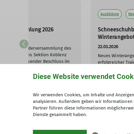
Ausbildung
Ne
ederversammlung 2026
Schneeschuhbe
Winterangebot
26
22.03.2026
jährige Mitgliederversammlung des
en Alpenvereins Sektion Koblenz
Neues Winterange
in zukunftsweisender Beschluss im
erfolgreicher Tra
unkt: Der Neubau der Koblenzer
Achim Weiler und
 Ehrenbreitstein.
Diese Website verwendet Cook
unsere Sektion i
Touren im Schne
rfahren
Wir verwenden Cookies, um Inhalte und Anzeigen 
mehr erfahren
analysieren. Außerdem geben wir Informationen 
Partner führen diese Informationen möglicherwei
Dienste gesammelt haben.