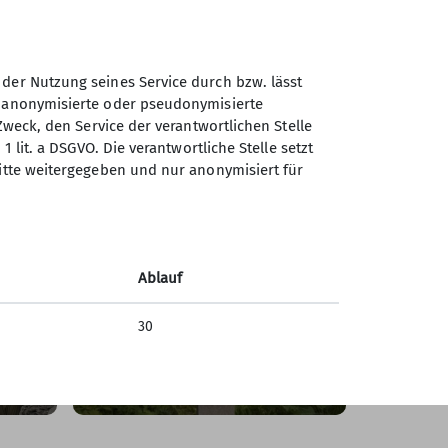
 der Nutzung seines Service durch bzw. lässt
n anonymisierte oder pseudonymisierte
Zweck, den Service der verantwortlichen Stelle
1 lit. a DSGVO. Die verantwortliche Stelle setzt
ritte weitergegeben und nur anonymisiert für
chen
Ablauf
Wandergruppe:
Wander
30
 dem
Lahnwanderung von
Tongru
Balduinstein nach Diez
rund u
02.06.2026
24.05.20