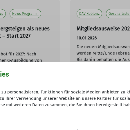
ws
News Programm
DAV Koblenz
Geschäftsste
rgsteigen als neues
Mitgliedsausweise 20
 – Start 2027
10.01.2026
Die neuen Mitgliedsauswei
werden Mitte/Ende Februar
bot für 2027: Nach
Bis dahin behalten die Aus
iner C-Ausbildung von
Gültigkeit.
 Uwe Henning bietet
ies
m nächsten Jahr zwei
Der digitale Mitgliedsauswe
eschuhbergsteigen an.
voraussichtlich ab dem 1. 
Download bereit.
zu personalisieren, Funktionen für soziale Medien anbieten zu k
zu Ihrer Verwendung unserer Website an unsere Partner für sozi
mehr erfahren
se mit weiteren Daten zusammen, die Sie ihnen bereitgestellt ha