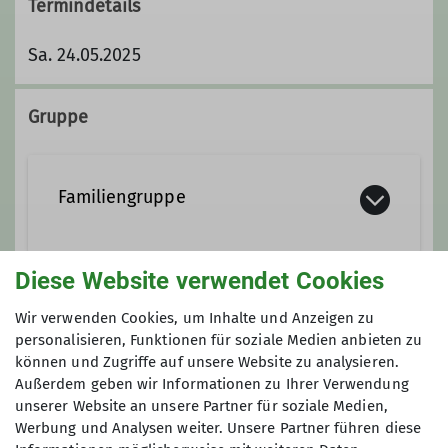
Termindetails
Sa. 24.05.2025
Gruppe
Familiengruppe
Ihr seid eine aktive Familie, seid gerne
Diese Website verwendet Cookies
draußen unterwegs und ihr habt Lust
Anmeldung bis
Wir verwenden Cookies, um Inhalte und Anzeigen zu
auf gemeinsame Aktivitäten? Dann
personalisieren, Funktionen für soziale Medien anbieten zu
seid ihr bei uns genau richtig! Unser
10.05.2025
können und Zugriffe auf unsere Website zu analysieren.
Programm richtet sich zurzeit an
Außerdem geben wir Informationen zu Ihrer Verwendung
Familien mit Kindern ab 6 Jahren.
unserer Website an unsere Partner für soziale Medien,
Wenn ihr Interesse an
Werbung und Analysen weiter. Unsere Partner führen diese