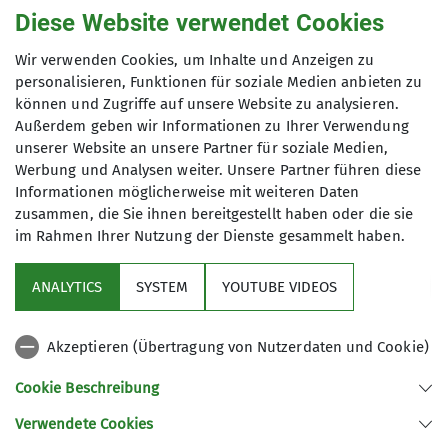
Familiengruppenleiter*in (ausgebildet)
Diese Website verwendet Cookies
Ämter
Koblenzer Hütte
Wir verwenden Cookies, um Inhalte und Anzeigen zu
Familiengruppe - Stellvertreterin
personalisieren, Funktionen für soziale Medien anbieten zu
Ämter
können und Zugriffe auf unsere Website zu analysieren.
Außerdem geben wir Informationen zu Ihrer Verwendung
Kolonnenweg 7
Familiengruppe - Stellvertreter
unserer Website an unsere Partner für soziale Medien,
56077 Koblenz
Werbung und Analysen weiter. Unsere Partner führen diese
Informationen möglicherweise mit weiteren Daten
zusammen, die Sie ihnen bereitgestellt haben oder die sie
im Rahmen Ihrer Nutzung der Dienste gesammelt haben.
Sektion
ANALYTICS
SYSTEM
YOUTUBE VIDEOS
Programm
Akzeptieren (Übertragung von Nutzerdaten und Cookie)
DAV
Cookie Beschreibung
Verwendete Cookies
Sektion Koblenz des Deutschen Alpenvereins e.V.