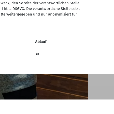
lustig!
Zweck, den Service der verantwortlichen Stelle
1 lit. a DSGVO. Die verantwortliche Stelle setzt
ren Frühstück machten sich die drei
ritte weitergegeben und nur anonymisiert für
n Ausbilder*innen, die die Gruppen wohl
erung konnten wir noch einmal sehr gut
rchturm bestimmen. Glücklicherweise
 Urkundenübergabe. Leider endete das
Ablauf
30