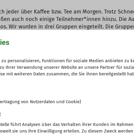
ich jeder über Kaffee bzw. Tee am Morgen. Trotz Schne
tießen auch noch einige Teilnehmer*innen hinzu. Die 
 los. Wir wurden in drei Gruppen eingeteilt. Die Grup
ies
on einige Wochen zuvor in Koblenz am Klettersteig g
te an einem Baum das Abseilen wiederholt. Die Wied
zu personalisieren, Funktionen für soziale Medien anbieten zu k
zu Ihrer Verwendung unserer Website an unsere Partner für sozi
nd Richtungszeiger wurde eine Tour geplant, bei der 
se mit weiteren Daten zusammen, die Sie ihnen bereitgestellt ha
gt, denn die geplante Tour sollte auch am nächsten T
derzissen war unter einem Coleman- Pavillon ein richt
ell fürs Gebirge sehr nützlichen erste Hilfe Maßnahm
ertragung von Nutzerdaten und Cookie)
em Wetter zu trotz, einen leicht abgekürzten Kletterste
g
eichtem Sonnenschein den Steig begehen und sogar di
Stelle führt Analysen über das Verhalten ihrer Kunden im Rahmen
bilder, sich abzuseilen. Fröhlich über den schönen Ta
oweit sie uns ihre Einwilligung erteilen. Zu diesem Zweck werde