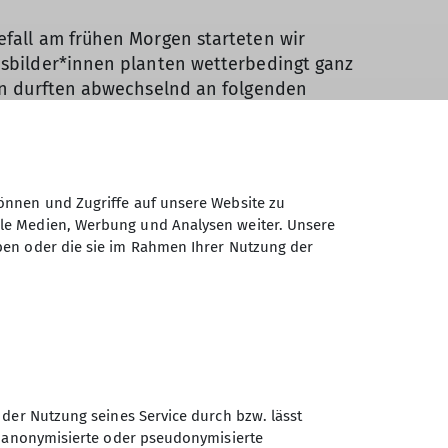
efall am frühen Morgen starteten wir
Ausbilder*innen planten wetterbedingt ganz
pen durften abwechselnd an folgenden
eübt wurden noch einmal (in der Hütte)
erholung war auch nötig, denn wie die
önnen und Zugriffe auf unsere Website zu
ale Medien, Werbung und Analysen weiter. Unsere
die Ausbilder*innen nur Eckpunkte
ben oder die sie im Rahmen Ihrer Nutzung der
ag beschritten werden.
iger Übungsplatz ausgebaut worden und wir
en ausgebildet.
ig ein. Hierüber freuten wir uns sehr,
e ängstlicheren Teilnehmer*innen trauten
 der Nutzung seines Service durch bzw. lässt
g wurde am Abend sehr lecker gegrillt und
n anonymisierte oder pseudonymisierte