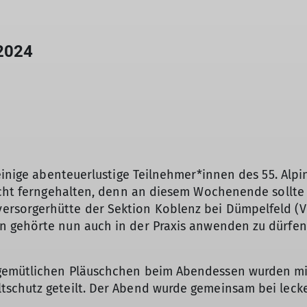
 2024
 einige abenteuerlustige Teilnehmer*innen des 55. Alp
icht ferngehalten, denn an diesem Wochenende sollte 
sorgerhütte der Sektion Koblenz bei Dümpelfeld (VG 
n gehörte nun auch in der Praxis anwenden zu dürfe
© DAV-Koblenz
 gemütlichen Pläuschchen beim Abendessen wurden m
schutz geteilt. Der Abend wurde gemeinsam bei leck