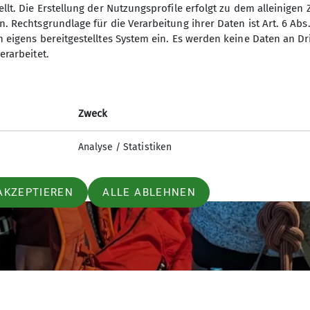
, fehlte es an nichts. Auch der zweite Abend war sehr 
llt. Die Erstellung der Nutzungsprofile erfolgt zu dem alleinigen 
. Rechtsgrundlage für die Verarbeitung ihrer Daten ist Art. 6 Abs. 
sschen Schnee, was ein Aprilwetter! Nach einem lecke
n eigens bereitgestelltes System ein. Es werden keine Daten an D
g zu wandern. Begleitet wurden die Gruppen immer vo
erarbeitet.
verloren Gruppen unterstützen wollten. Bei der Wand
 auch den Ort zu einem in der Ferne ersichtlichen Ki
rück und dem gemeinsamen Aufräumen folgte noch die
Zweck
s „Auf Wiedersehn!“.
Analyse / Statistiken
AKZEPTIEREN
ALLE ABLEHNEN