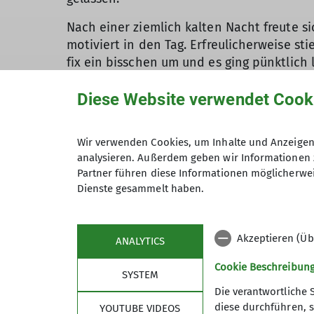
Nach einer ziemlich kalten Nacht freute s
motiviert in den Tag. Erfreulicherweise s
fix ein bisschen um und es ging pünktlich
Stationen teilnehmen:
Diese Website verwendet Cook
1) Knotenkunde und Abseiltechnik Wie sch
die verschiedenen Knoten und vor der Hüt
Ausbilder*innen sagen: Üben, üben, üben!
Wir verwenden Cookies, um Inhalte und Anzeigen 
analysieren. Außerdem geben wir Informationen 
2) Tourenplanung Mittels Karte, Kompass u
Partner führen diese Informationen möglicherwei
vorgaben. Hierbei war Konzentration gefra
Dienste gesammelt haben.
3) Erste Hilfe Kurs Mit Hilfe des DRK Nie
wurden in Wiederbelebung und vielen spezi
Akzeptieren (Üb
ANALYTICS
Am Nachmittag richteten die Ausbilder, all
Cookie Beschreibun
SYSTEM
denn unerwartet konnten wir sogar bei l
Die verantwortliche 
sich, durch die gute Unterstützung der Aus
diese durchführen, s
YOUTUBE VIDEOS