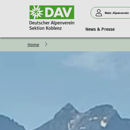
Mein.Alpenverein
News & Presse
Home
Bergsteigen
Vorträge
Geschäftsstelle
Neues aus der Sektion
Hütten
Donnerstagssport
Kurse & Touren
Personen
Verleih
Familien