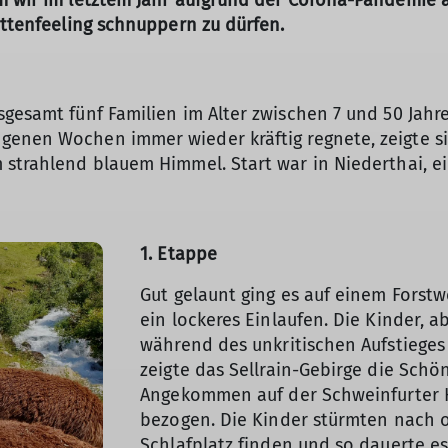
m wir im letztem Jahr aufgrund der Corona-Pandemie a
üttenfeeling schnuppern zu dürfen.
sgesamt fünf Familien im Alter zwischen 7 und 50 Jahre
genen Wochen immer wieder kräftig regnete, zeigte si
 strahlend blauem Himmel. Start war in Niederthai, e
1. Etappe
Gut gelaunt ging es auf einem Forstw
ein lockeres Einlaufen. Die Kinder,
während des unkritischen Aufstieges
zeigte das Sellrain-Gebirge die Schö
Angekommen auf der Schweinfurter H
bezogen. Die Kinder stürmten nach 
Schlafplatz finden und so dauerte es 