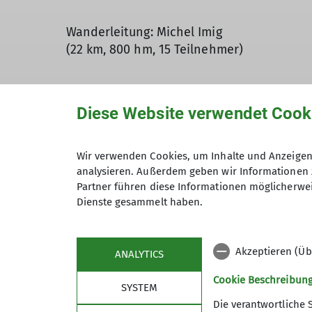
Wanderleitung: Michel Imig
(22 km, 800 hm, 15 Teilnehmer)
Datzeroth - Sendemast Datzeroth - Wiedweg
Diese Website verwendet Cook
und Antoniushaus - Wiedtalbad - Malberg 
Wir verwenden Cookies, um Inhalte und Anzeigen 
analysieren. Außerdem geben wir Informationen 
Wie der Name schon vermuten läßt, fand d
Partner führen diese Informationen möglicherwei
Wanderung war ein Wanderparkplatz in de
Dienste gesammelt haben.
Westerwald bot dabei eine abwechslungsre
spätherbstliche Wetter bescherte zeitwei
Überwindung der Höhen am Clausberg und
Akzeptieren (Üb
ANALYTICS
Text: RE, DN
Cookie Beschreibun
SYSTEM
Bilder: MO, NN
Die verantwortliche 