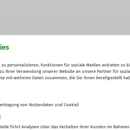
 "Zum stillen Winkel" - Tankstelle Niederbreitbach (
ies
- Teufelsgraben (Nonnenbachtal?) - Forsthütte - Datz
zu personalisieren, Funktionen für soziale Medien anbieten zu k
zu Ihrer Verwendung unserer Website an unsere Partner für sozi
ie Wanderung im Westerwald statt und führte in Teil
se mit weiteren Daten zusammen, die Sie ihnen bereitgestellt ha
r unmittelbar an der Wied gelegenen Ortschaft Datze
iche Landschaft von den Höhen des Westerwaldes bis
se Regen und erzeugte beeindruckende Aussichten auf
 Malberg waren wieder einige Höhenmeter zu bewälti
ertragung von Nutzerdaten und Cookie)
g
Stelle führt Analysen über das Verhalten ihrer Kunden im Rahmen