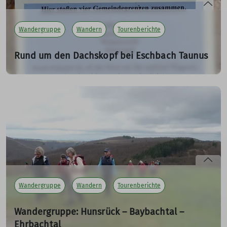
Wandergruppe
Wandern
Tourenberichte
Rund um den Dachskopf bei Eschbach Taunus
18.02.2024
Wanderstrecke: Eschbach - Reichensteiner Bach –
Neuborn - Gr.Dachskopf - Erlenborn-Büchelborn -
Eschbach
mehr erfahren
Wandergruppe
Wandern
Tourenberichte
Wandergruppe: Hunsrück – Baybachtal –
Ehrbachtal