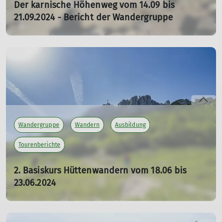
Der karnische Höhenweg vom 14.09 bis
21.09.2024 - Bericht der Wandergruppe
21.09.2024
Der karnische Höhenweg vom 14.09 bis 21.09.2024 - oder
was nach einem frühen Wintereinbruch daraus wurde -
Teilnehmer*innen: Doris, Dieter, Petra, Heiko, Jürgen,
Uwe, Janine und Reinhard v.l.n.r.
mehr erfahren
Wandergruppe
Wandern
Ausbildung
Tourenberichte
2. Basiskurs Hüttenwandern vom 18.06 bis
23.06.2024
23.06.2024
Abwechslungsreiche Rundwanderung mit