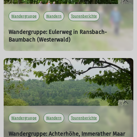
Wandergruppe
Wandern
Tourenberichte
Wandergruppe: Eulerweg in Ransbach-
Baumbach (Westerwald)
16.06.2024
Rundwanderung auf dem RB7/RB6/RB8 und Eulerweg
ab/bis Ransbach-Baumbach über Hundsdorf und
Wittgert. Einkehr in der Pizzeria Boxenstop in Ransbach-
Baumbach.
mehr erfahren
Wandergruppe
Wandern
Tourenberichte
Wandergruppe: Achterhöhe, Immerather Maar