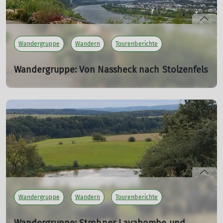
Wandergruppe
Wandern
Tourenberichte
Wandergruppe: Von Nassheck nach Stolzenfels
12.09.2024
Kurzwanderung von Nassheck bis zum Schloß
Stolzenfels mit Besichtigung.
mehr erfahren
Wandergruppe
Wandern
Tourenberichte