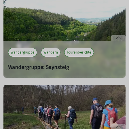
mehr erfahren
Wandergruppe
Wandern
Tourenberichte
Wandergruppe: Saynsteig
05.05.2024
Rundwanderung ab Bendorf/Sayn (Parkplatz nähe Abtei)
über Stromberg, entlang des Zeltlager Brexbach,
Römerturm und mit Einkehr im Meisenhof.
mehr erfahren