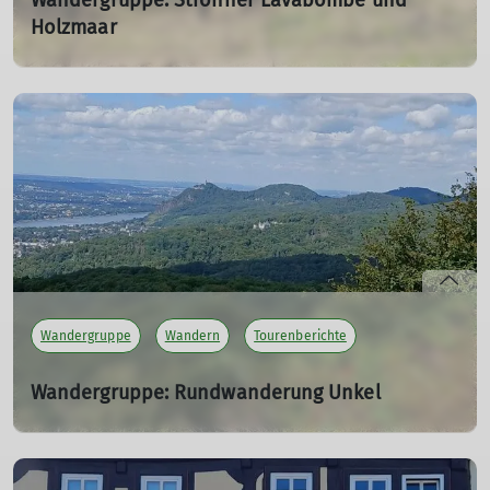
Wandergruppe: Strohner Lavabombe und
Holzmaar
08.09.2024
21 km lange Rundwanderung von Strohn in der
Vulkaneifel entlang des Lavaweges. Vorbei an Maare und
Klosterweiher mit schönen Ausblicken bei bestem
Wetter.
mehr erfahren
Wandergruppe
Wandern
Tourenberichte
Wandergruppe: Rundwanderung Unkel
25.08.2024
Rundwanderung im Rheintal bei Unkel. Schöne, teils
alpine Wanderwege auf dem Rheinsteig und