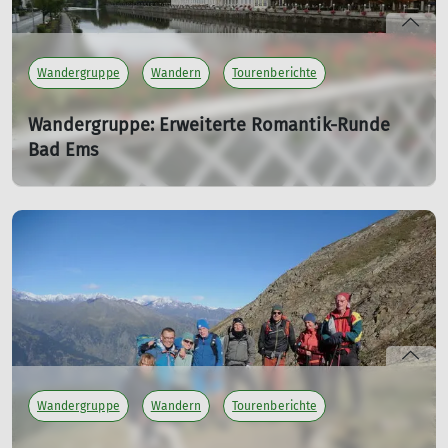
Wandergruppe
Wandern
Tourenberichte
Wandergruppe: Erweiterte Romantik-Runde
Bad Ems
Dienstagswanderung
08.10.2024
Rückblick zur Dienstagswanderung um Bad Ems.
mehr erfahren
Wandergruppe
Wandern
Tourenberichte