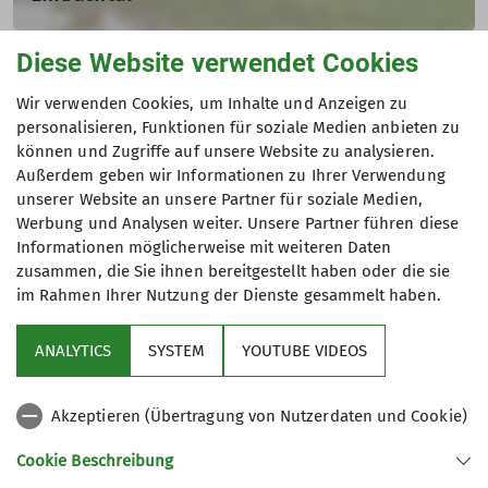
11.02.2024
Diese Website verwendet Cookies
Streckenwanderung im Hunsrück zwischen Burgen und
Andere Themen
Brodenbach an der Mosel. Beeindruckende Fernblicke
Wir verwenden Cookies, um Inhalte und Anzeigen zu
und die historische Ehrenburg waren sehenswerte
personalisieren, Funktionen für soziale Medien anbieten zu
Höhepunkte.
Alpen
Ausbildung
Bergsteigergruppe
Bouldern
können und Zugriffe auf unsere Website zu analysieren.
Außerdem geben wir Informationen zu Ihrer Verwendung
DAV Koblenz
Eifel
Familiengruppe
Hochtourengruppe
mehr erfahren
unserer Website an unsere Partner für soziale Medien,
Werbung und Analysen weiter. Unsere Partner führen diese
Hunsrück
Inklusionsgruppe
Jugendgruppen
Informationen möglicherweise mit weiteren Daten
zusammen, die Sie ihnen bereitgestellt haben oder die sie
Jugendtouren
Kanu
Klettergruppe Albatros
Klettern
im Rahmen Ihrer Nutzung der Dienste gesammelt haben.
Klettersteig
Natur & Klima
News
News Jugend
ANALYTICS
SYSTEM
YOUTUBE VIDEOS
Radtour
Skisport
Taunus
Teufelsley
Tourenberichte
Tourenberichte - Archiv
Wandern
Akzeptieren (Übertragung von Nutzerdaten und Cookie)
Westerwald
Wettkampfklettern
Cookie Beschreibung