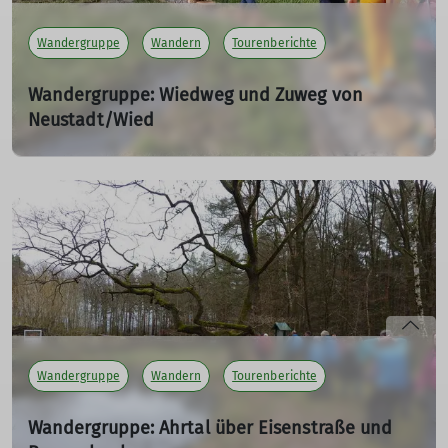
Wandergruppe
Wandern
Tourenberichte
Wandergruppe: Wiedweg und Zuweg von
Neustadt/Wied
07.04.2024
Streckenwanderung von Neustadt/Wied entlang des
Wiedweges bis Horhausen (Westerwald).
mehr erfahren
Wandergruppe
Wandern
Tourenberichte
Wandergruppe: Ahrtal über Eisenstraße und