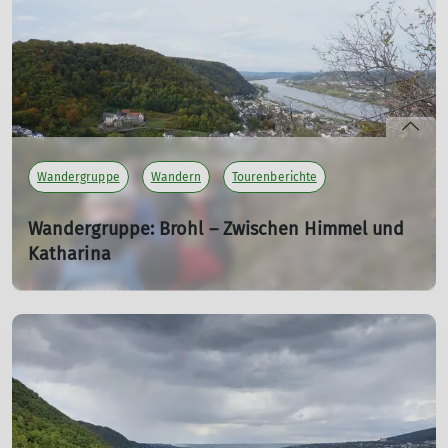
Hüttenübernachtungen über die Gipfel rund ums
Priental
mehr erfahren
Wandergruppe
Wandern
Tourenberichte
Wandergruppe: Brohl – Zwischen Himmel und
Katharina
20.10.2024
18 km lange Rundwanderung im Brohltal von Brohl-
Lützing über Niederlützingen, Schweppenburg und
Dicktberg. Entlang der regionalen Wanderwege
Himmelsleiter, Quellen- und Katharinaweg.
mehr erfahren