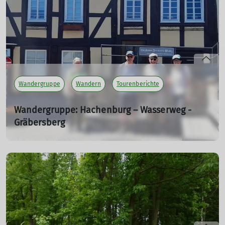
Rheinhöhenweg.
mehr erfahren
Wandergruppe
Wandern
Tourenberichte
Wandergruppe: Hachenburg – Wasserweg -
Gräbersberg
Dienstagswanderung
09.07.2024
Schöne Rundwanderung im Westerwald bei Hachenburg.
Über Gehlert, die Anhöhe Gräbersberg und zurück zur
„Perle des Westerwaldes“.
mehr erfahren