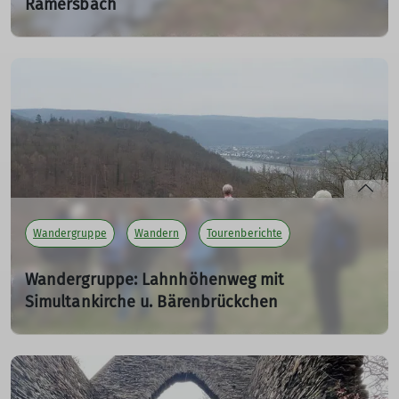
Ramersbach
24.03.2024
Rundwanderung von Parkplatz im Maibachtal oberhalb
von Bad Neuenahr-Ahrweiler. Vorbei an einer
freigelegten römischen Eisenverhüttungsanlage und
Einkehr in der Krausberghütte.
mehr erfahren
Wandergruppe
Wandern
Tourenberichte
Wandergruppe: Lahnhöhenweg mit
Simultankirche u. Bärenbrückchen
Rundwanderung zwischen Lahnhöhe und
Friedrichssegen
10.03.2024
Rundwanderung von der Lahnhöhe aus.