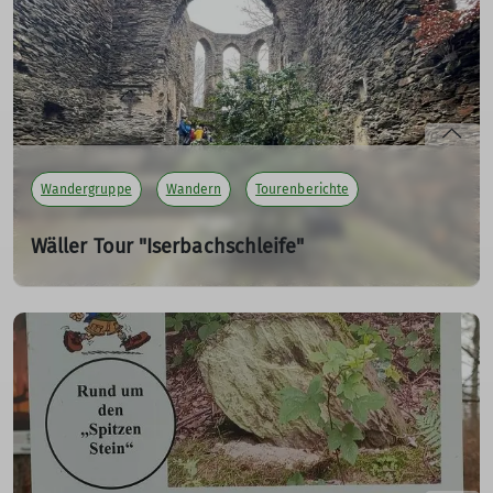
Abwechslungsreich mit Aussichten auf Lahn und Rhein.
Abstecher in die Historie des Erzbergbaus mit
Kirchenruine und Bergmannfriedhof.
mehr erfahren
Wandergruppe
Wandern
Tourenberichte
Wäller Tour "Iserbachschleife"
25.02.2024
Anhausen – Meinborn – Steinebachtal – Kirchenruine
Hausenborn – Saynbachtal – Isenburg mir der Burgruine
Isenburg - Thalhauser Mühle – Rüscheid – Blick aufs
Jahrsbachtal – Himmelsteich mit Aussichtskanzel -
Anhausen
mehr erfahren