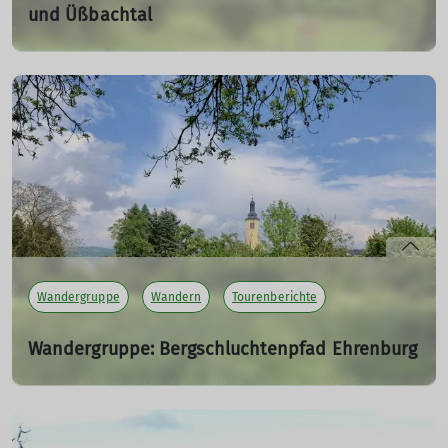
und Üßbachtal
02.06.2024
Rundwanderung im Naturpark Vulkaneifel in nähe
Lutzerath. Auf regionalen Wegen zur Achterhöhe, im
Üßbachtal, um das Immerather Maar und entlang des
Maarbach.
mehr erfahren
Wandergruppe
Wandern
Tourenberichte
Wandergruppe: Bergschluchtenpfad Ehrenburg
19.05.2024
Eine Wanderung mit Hindernissen auf dem Traumpfad
"Bergschluchtenpfad"