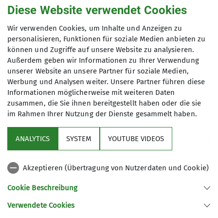
Diese Website verwendet Cookies
Die Sektion Mittenwald wurde im Jahr 1874
Wir verwenden Cookies, um Inhalte und Anzeigen zu
gegründet und gehört damit zu einer der ältesten
personalisieren, Funktionen für soziale Medien anbieten zu
können und Zugriffe auf unsere Website zu analysieren.
Sektionen des DAV. Anlässlich des 150 jährigen
Außerdem geben wir Informationen zu Ihrer Verwendung
Vereinsjubiläums besuchte eine große Delegation
unserer Website an unsere Partner für soziale Medien,
aus Koblenz über das lange und sonnige Christi
Werbung und Analysen weiter. Unsere Partner führen diese
Himmelfahrt - Wochenende die Freund*innen in
Informationen möglicherweise mit weiteren Daten
Mittenwald, um gemeinsam das Jubiläum zu
zusammen, die Sie ihnen bereitgestellt haben oder die sie
feiern.
im Rahmen Ihrer Nutzung der Dienste gesammelt haben.
Nach der Ankunft donnerstags unternahm die
ANALYTICS
SYSTEM
YOUTUBE VIDEOS
eine Hälfte der Gruppe am Freitag eine
Wanderung über den Jägersteig zur
Selbstversorgerhütte
Krinner-Kofler-Hütte
. Dort
Akzeptieren (Übertragung von Nutzerdaten und Cookie)
wurde die Gruppe von Toni, dem 2. Vorsitzenden
Cookie Beschreibung
des DAV Mittenwald und Hüttenwart der Krinner-
Kofler, mit einer zünftigen Brotzeit empfangen.
Verwendete Cookies
Die Gäste aus Koblenz mit ihrem 1. Vorsitzenden