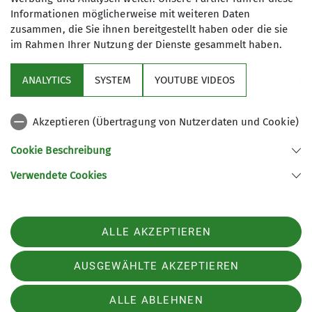
Informationen möglicherweise mit weiteren Daten
zusammen, die Sie ihnen bereitgestellt haben oder die sie
im Rahmen Ihrer Nutzung der Dienste gesammelt haben.
Sektion
ANALYTICS
SYSTEM
YOUTUBE VIDEOS
Programm
Akzeptieren (Übertragung von Nutzerdaten und Cookie)
DAV
Cookie Beschreibung
Verwendete Cookies
Sektion Koblenz des Deutschen Alpenvereins e.V.
Kolonnenweg 7
56077 Koblenz
Telefon +4926179452
ALLE AKZEPTIEREN
Kontakt
AUSGEWÄHLTE AKZEPTIEREN
AGB
Impressum
Datenschutz
Datenschutz-Einstellungen
ALLE ABLEHNEN
Barrierefreiheitserklärung