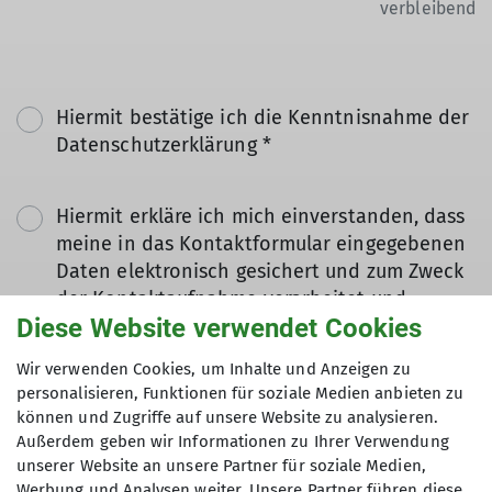
verbleibend
Hiermit bestätige ich die Kenntnisnahme der
Datenschutzerklärung *
Hiermit erkläre ich mich einverstanden, dass
meine in das Kontaktformular eingegebenen
Daten elektronisch gesichert und zum Zweck
der Kontaktaufnahme verarbeitet und
Diese Website verwendet Cookies
genutzt werden. Mir ist bekannt, dass ich
meine Einwilligung jederzeit wiederrufen
Wir verwenden Cookies, um Inhalte und Anzeigen zu
kann. *
personalisieren, Funktionen für soziale Medien anbieten zu
können und Zugriffe auf unsere Website zu analysieren.
Mit (*) markierte Felder
Außerdem geben wir Informationen zu Ihrer Verwendung
Absenden
unserer Website an unsere Partner für soziale Medien,
sind Pflichtfelder
Werbung und Analysen weiter. Unsere Partner führen diese