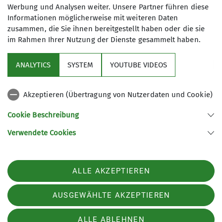
Werbung und Analysen weiter. Unsere Partner führen diese
Informationen möglicherweise mit weiteren Daten
zusammen, die Sie ihnen bereitgestellt haben oder die sie
im Rahmen Ihrer Nutzung der Dienste gesammelt haben.
Sektion
ANALYTICS
SYSTEM
YOUTUBE VIDEOS
Programm
Akzeptieren (Übertragung von Nutzerdaten und Cookie)
DAV
Cookie Beschreibung
Verwendete Cookies
Sektion Koblenz des Deutschen Alpenvereins e.V.
Kolonnenweg 7
56077 Koblenz
Telefon +4926179452
ALLE AKZEPTIEREN
Kontakt
AUSGEWÄHLTE AKZEPTIEREN
AGB
Impressum
Datenschutz
Datenschutz-Einstellungen
ALLE ABLEHNEN