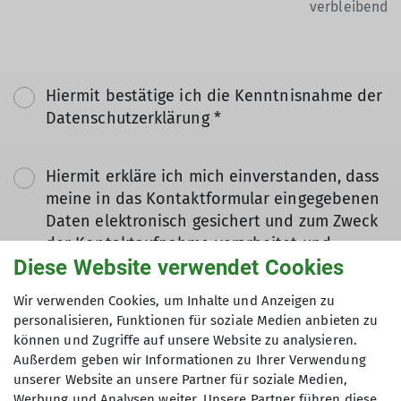
verbleibend
Hiermit bestätige ich die Kenntnisnahme der
Datenschutzerklärung *
Hiermit erkläre ich mich einverstanden, dass
meine in das Kontaktformular eingegebenen
Daten elektronisch gesichert und zum Zweck
der Kontaktaufnahme verarbeitet und
Diese Website verwendet Cookies
genutzt werden. Mir ist bekannt, dass ich
meine Einwilligung jederzeit wiederrufen
Wir verwenden Cookies, um Inhalte und Anzeigen zu
kann. *
personalisieren, Funktionen für soziale Medien anbieten zu
können und Zugriffe auf unsere Website zu analysieren.
Mit (*) markierte Felder
Außerdem geben wir Informationen zu Ihrer Verwendung
Absenden
unserer Website an unsere Partner für soziale Medien,
sind Pflichtfelder
Werbung und Analysen weiter. Unsere Partner führen diese