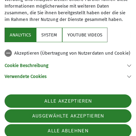
Informationen möglicherweise mit weiteren Daten
zusammen, die Sie ihnen bereitgestellt haben oder die sie
im Rahmen Ihrer Nutzung der Dienste gesammelt haben.
Sektion
ANALYTICS
SYSTEM
YOUTUBE VIDEOS
Programm
Akzeptieren (Übertragung von Nutzerdaten und Cookie)
DAV
Cookie Beschreibung
Verwendete Cookies
Sektion Koblenz des Deutschen Alpenvereins e.V.
Kolonnenweg 7
56077 Koblenz
Telefon +4926179452
ALLE AKZEPTIEREN
Kontakt
AUSGEWÄHLTE AKZEPTIEREN
AGB
Impressum
Datenschutz
Datenschutz-Einstellungen
ALLE ABLEHNEN
Barrierefreiheitserklärung