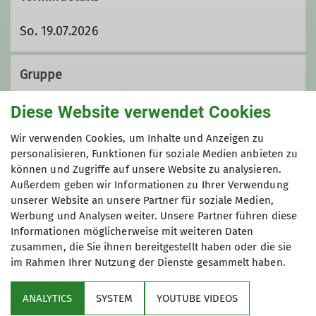
So. 19.07.2026
Gruppe
Diese Website verwendet Cookies
Wandergruppe
Wir verwenden Cookies, um Inhalte und Anzeigen zu
personalisieren, Funktionen für soziale Medien anbieten zu
können und Zugriffe auf unsere Website zu analysieren.
Außerdem geben wir Informationen zu Ihrer Verwendung
Wir sind eine Gruppe von
unserer Website an unsere Partner für soziale Medien,
Wanderfreund*innen, die ihre Freizeit
Werbung und Analysen weiter. Unsere Partner führen diese
mit Tageswanderungen im Umkreis bis
Informationen möglicherweise mit weiteren Daten
etwa 100 km um Koblenz herum
zusammen, die Sie ihnen bereitgestellt haben oder die sie
verbringen. Unsere Wanderungen
im Rahmen Ihrer Nutzung der Dienste gesammelt haben.
Sektion
finden an Sonntagen statt. Dabei
wandern wir in einem moderaten
ANALYTICS
SYSTEM
YOUTUBE VIDEOS
Programm
Tempo von etwa vier Kilometern pro