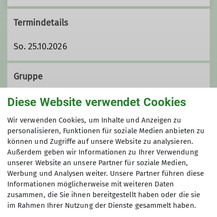
Termindetails
So. 25.10.2026
Gruppe
Diese Website verwendet Cookies
Wandergruppe
Wir verwenden Cookies, um Inhalte und Anzeigen zu
personalisieren, Funktionen für soziale Medien anbieten zu
können und Zugriffe auf unsere Website zu analysieren.
Außerdem geben wir Informationen zu Ihrer Verwendung
Wir sind eine Gruppe von
unserer Website an unsere Partner für soziale Medien,
Wanderfreund*innen, die ihre Freizeit
Werbung und Analysen weiter. Unsere Partner führen diese
mit Tageswanderungen im Umkreis bis
Informationen möglicherweise mit weiteren Daten
etwa 100 km um Koblenz herum
zusammen, die Sie ihnen bereitgestellt haben oder die sie
verbringen. Unsere Wanderungen
im Rahmen Ihrer Nutzung der Dienste gesammelt haben.
Sektion
finden an Sonntagen statt. Dabei