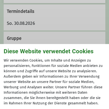
Termindetails
So. 30.08.2026
Gruppe
Diese Website verwendet Cookies
Wandergruppe
Wir verwenden Cookies, um Inhalte und Anzeigen zu
personalisieren, Funktionen für soziale Medien anbieten zu
können und Zugriffe auf unsere Website zu analysieren.
Außerdem geben wir Informationen zu Ihrer Verwendung
Wir sind eine Gruppe von
unserer Website an unsere Partner für soziale Medien,
Wanderfreund*innen, die ihre Freizeit
Werbung und Analysen weiter. Unsere Partner führen diese
mit Tageswanderungen im Umkreis bis
Informationen möglicherweise mit weiteren Daten
etwa 100 km um Koblenz herum
zusammen, die Sie ihnen bereitgestellt haben oder die sie
verbringen. Unsere Wanderungen
im Rahmen Ihrer Nutzung der Dienste gesammelt haben.
Sektion
finden an Sonntagen statt. Dabei