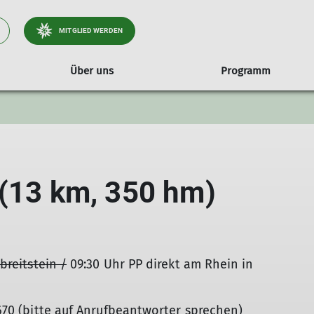
MITGLIED WERDEN
Über uns
Programm
Hochtouren
Anmeldung
Newsletter
Termine
Mitgliedschaft
Inklusion
Referat Ausbildung
Satzung
Jugend & Alpin Crew
BergPostille
Ehrenamt
Vergünstigun
Unsere A
Kletterg
 (13 km, 350 hm)
breitstein /
09:30 Uhr PP direkt am Rhein in
0 (bitte auf Anrufbeantworter sprechen)