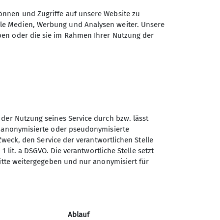
önnen und Zugriffe auf unsere Website zu
ale Medien, Werbung und Analysen weiter. Unsere
ben oder die sie im Rahmen Ihrer Nutzung der
n im Umkreis bis etwa 100 km um
andern wir in einem moderaten
den (freiwillige Teilnahme).
r dem Termin.
 der Nutzung seines Service durch bzw. lässt
achsen sein. Nach dreimaligem
n anonymisierte oder pseudonymisierte
Sektion Koblenz des
Zweck, den Service der verantwortlichen Stelle
Deutschen Alpenvereins e.V.
eder Art können Haftungsansprüche,
1 lit. a DSGVO. Die verantwortliche Stelle setzt
ritte weitergegeben und nur anonymisiert für
m Verein oder den von ihm
Kolonnenweg 7
56077 Koblenz
Telefon +4926179452
Ablauf
Kontakt