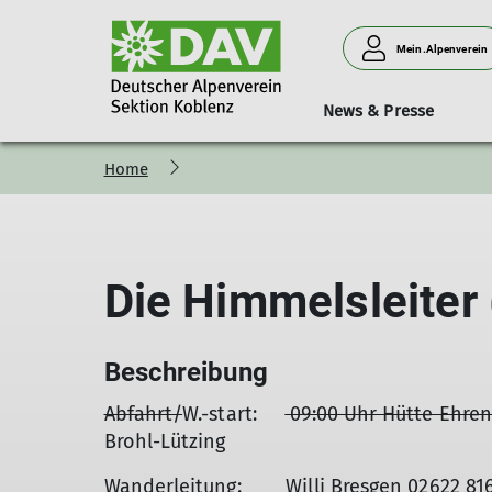
Mein.Alpenverein
News & Presse
Home
Bergsteigen
Vorträge
Geschäftsstelle
Neues aus der Sektion
Hütten
Donnerstagssport
Kurse & Touren
Personen
Verleih
Familien
Die Himmelsleiter
Beschreibung
Abfahrt/
W.-start:
09:00 Uhr Hütte Ehren
Brohl-Lützing
Wanderleitung: Willi Bresgen 02622 8167