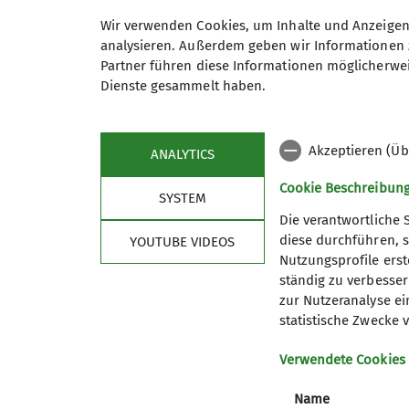
Wandergruppe
Wir verwenden Cookies, um Inhalte und Anzeigen 
analysieren. Außerdem geben wir Informationen 
Partner führen diese Informationen möglicherwei
Wir sind eine Gruppe von Wande
Dienste gesammelt haben.
Koblenz herum verbringen. Uns
Tempo von etwa vier Kilometern
Einzelheiten zur Wanderung könn
Akzeptieren (Üb
ANALYTICS
Wichtige Hinweise:
Cookie Beschreibun
SYSTEM
Rechtzeitige Anmeldung bei der 
Die verantwortliche 
Gäste sind herzlich willkommen
diese durchführen, s
YOUTUBE VIDEOS
Mitwandern ist die Mitgliedscha
Nutzungsprofile erste
Sektion
Pro
Die Teilnahme an allen Veransta
ständig zu verbessern
zur Nutzeranalyse ei
soweit sie nicht durch die Paus
News
Vorträge
statistische Zwecke v
beauftragten Personen nicht ge
Geschäftsstelle
Kurse un
Gruppen des DAV Koblenz
Anmeldu
Verwendete Cookies
Mitgliedschaft
Kontakt aufnehmen
Name
Presse