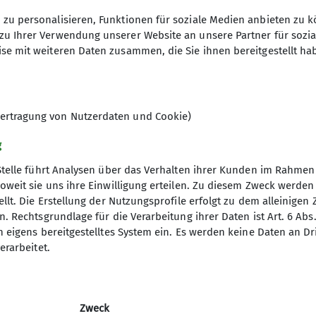
zu personalisieren, Funktionen für soziale Medien anbieten zu k
zu Ihrer Verwendung unserer Website an unsere Partner für sozi
se mit weiteren Daten zusammen, die Sie ihnen bereitgestellt ha
rfreund*innen, die ihre Freizeit mit Tageswanderunge
ere Wanderungen finden an Sonntagen statt. Dabei w
 pro Stunde. Wanderungen können mit einer Einkehr en
en bei der jeweiligen Wanderleitung erfragt werden.
ertragung von Nutzerdaten und Cookie)
g
Wanderleitung ist erforderlich - spätestens 2 Tage vo
Stelle führt Analysen über das Verhalten ihrer Kunden im Rahmen
, müssen aber den Anforderungen der Wanderung gew
oweit sie uns ihre Einwilligung erteilen. Zu diesem Zweck werde
ft im DAV zu erwerben.
llt. Die Erstellung der Nutzungsprofile erfolgt zu dem alleinigen 
gramm
DAV
ltungen erfolgt auf eigenes Risiko. Im Schadensfall j
. Rechtsgrundlage für die Verarbeitung ihrer Daten ist Art. 6 Abs. 
n eigens bereitgestelltes System ein. Es werden keine Daten an D
chalversicherung des DAV gedeckt sind, gegenüber de
DAV Bundesverband
erarbeitet.
ltend gemacht werden.
d Touren
DAV RLP
ng
JDAV Bundesverband
JDAV RLP Saarland
Zweck