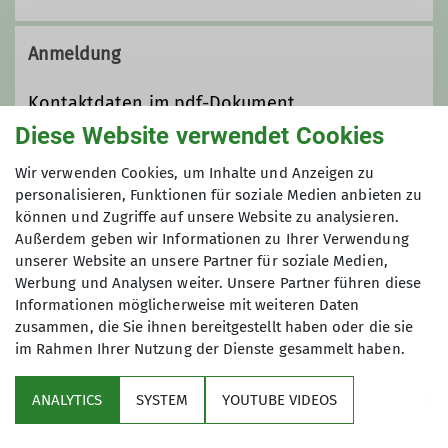
Die Hochtourengruppe ist der
Treffpunkt für Alpenvereinsmitglieder
Anmeldung
mit Erfahrung im alpinen
Hochgebirge.
Kontaktdaten im pdf-Dokument
Zu den Kerngebieten gehören
Diese Website verwendet Cookies
Gletschertouren, alpine Kletterei
Anmeldung bis
sowie Routen im kombinierten
Wir verwenden Cookies, um Inhalte und Anzeigen zu
Gelände aus Fels und Eis. Dabei
personalisieren, Funktionen für soziale Medien anbieten zu
01.03.2023
können und Zugriffe auf unsere Website zu analysieren.
stellen Gemeinschaftstouren den
Außerdem geben wir Informationen zu Ihrer Verwendung
Großteil unseres Tourenprogramms
unserer Website an unsere Partner für soziale Medien,
dar. Für diese müssen die
Werbung und Analysen weiter. Unsere Partner führen diese
Teilnehmer*innen den Ansprüchen
Informationen möglicherweise mit weiteren Daten
der Touren gewachsen sein und diese
zusammen, die Sie ihnen bereitgestellt haben oder die sie
eigenständig begehen können. Um
im Rahmen Ihrer Nutzung der Dienste gesammelt haben.
Sektion
hierfür die richtigen Grundlagen zu
beherrschen, wiederholen wir die
ANALYTICS
SYSTEM
YOUTUBE VIDEOS
Programm
Fertigkeiten bei unseren
Gruppenausbildungswochenenden.