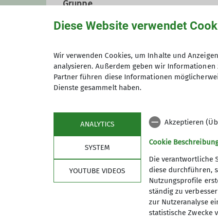
Gruppe
Diese Website verwendet Cook
Wandergruppe
Wir verwenden Cookies, um Inhalte und Anzeigen 
analysieren. Außerdem geben wir Informationen 
Partner führen diese Informationen möglicherwei
Wir sind eine Gruppe von Wande
Dienste gesammelt haben.
Koblenz herum verbringen. Uns
Tempo von etwa vier Kilometern
Einzelheiten zur Wanderung könn
Akzeptieren (Üb
ANALYTICS
Wichtige Hinweise:
Cookie Beschreibun
SYSTEM
Rechtzeitige Anmeldung bei der 
Die verantwortliche 
Gäste sind herzlich willkommen
diese durchführen, s
YOUTUBE VIDEOS
Mitwandern ist die Mitgliedscha
Nutzungsprofile erste
Sektion
Pro
Die Teilnahme an allen Veransta
ständig zu verbessern
zur Nutzeranalyse ei
soweit sie nicht durch die Paus
News
Vorträge
statistische Zwecke v
beauftragten Personen nicht ge