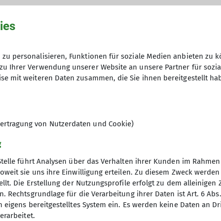
ies
zu personalisieren, Funktionen für soziale Medien anbieten zu k
zu Ihrer Verwendung unserer Website an unsere Partner für sozi
se mit weiteren Daten zusammen, die Sie ihnen bereitgestellt ha
rfreund*innen, die ihre Freizeit mit Tageswanderunge
ere Wanderungen finden an Sonntagen statt. Dabei w
 pro Stunde. Wanderungen können mit einer Einkehr en
en bei der jeweiligen Wanderleitung erfragt werden.
ertragung von Nutzerdaten und Cookie)
g
Wanderleitung ist erforderlich - spätestens 2 Tage vo
Stelle führt Analysen über das Verhalten ihrer Kunden im Rahmen
, müssen aber den Anforderungen der Wanderung gew
oweit sie uns ihre Einwilligung erteilen. Zu diesem Zweck werde
ft im DAV zu erwerben.
llt. Die Erstellung der Nutzungsprofile erfolgt zu dem alleinigen 
gramm
DAV
ltungen erfolgt auf eigenes Risiko. Im Schadensfall j
. Rechtsgrundlage für die Verarbeitung ihrer Daten ist Art. 6 Abs. 
n eigens bereitgestelltes System ein. Es werden keine Daten an D
chalversicherung des DAV gedeckt sind, gegenüber de
DAV Bundesverband
erarbeitet.
ltend gemacht werden.