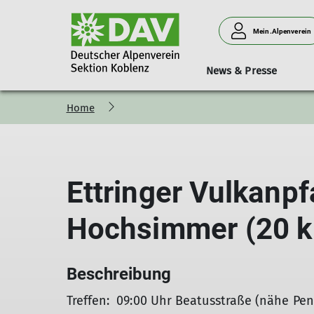
Mein.Alpenverein
News & Presse
Home
Bergsteigen
Vorträge
Geschäftsstelle
Neues aus der Sektion
Hütten
Donnerstagssport
Kurse & Touren
Personen
Verleih
Familien
Ettringer Vulkanp
Hochsimmer (20 k
Beschreibung
Treffen: 09:00 Uhr Beatusstraße (nähe Pe