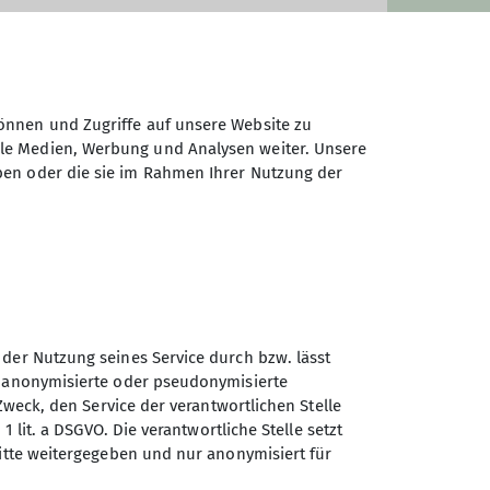
önnen und Zugriffe auf unsere Website zu
ale Medien, Werbung und Analysen weiter. Unsere
ben oder die sie im Rahmen Ihrer Nutzung der
n im Umkreis bis etwa 100 km um
andern wir in einem moderaten
den (freiwillige Teilnahme).
r dem Termin.
 der Nutzung seines Service durch bzw. lässt
achsen sein. Nach dreimaligem
n anonymisierte oder pseudonymisierte
Sektion Koblenz des
Zweck, den Service der verantwortlichen Stelle
Deutschen Alpenvereins e.V.
eder Art können Haftungsansprüche,
1 lit. a DSGVO. Die verantwortliche Stelle setzt
ritte weitergegeben und nur anonymisiert für
m Verein oder den von ihm
Kolonnenweg 7
56077 Koblenz