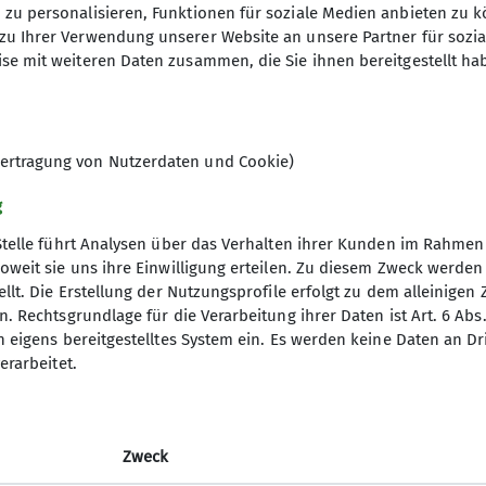
ederholen wir die Fertigkeiten bei unseren Gruppe
zu personalisieren, Funktionen für soziale Medien anbieten zu k
zu Ihrer Verwendung unserer Website an unsere Partner für sozi
*innen des Grundkurses Hochtouren und DAV-Mitgliede
31.03.2026
se mit weiteren Daten zusammen, die Sie ihnen bereitgestellt ha
ldet euch gerne bei Adrian oder János.
ertragung von Nutzerdaten und Cookie)
/Bouldern am Fels oder in der Halle, z.B. Freiraum Ba
g
Stelle führt Analysen über das Verhalten ihrer Kunden im Rahmen
ern in der Koblenzer Hütte, Kolonnenweg 7, 56077 Ko
oweit sie uns ihre Einwilligung erteilen. Zu diesem Zweck werde
llt. Die Erstellung der Nutzungsprofile erfolgt zu dem alleinigen 
gramm
DAV
. Rechtsgrundlage für die Verarbeitung ihrer Daten ist Art. 6 Abs. 
n eigens bereitgestelltes System ein. Es werden keine Daten an D
DAV Bundesverband
erarbeitet.
d Touren
DAV RLP
ng
JDAV Bundesverband
JDAV RLP Saarland
Zweck