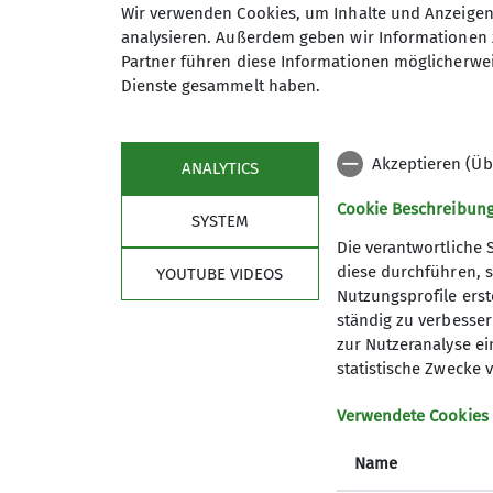
Grundlagen zu beherrschen, wi
Wir verwenden Cookies, um Inhalte und Anzeigen 
analysieren. Außerdem geben wir Informationen 
Die HTG begrüßt alle Absolvent
Anmeldung bis
Partner führen diese Informationen möglicherwei
Hochgebirge.
Dienste gesammelt haben.
Euer Interesse geweckt? Dann me
Akzeptieren (Üb
ANALYTICS
Regelmäßige Termine:
Dienstags ab 19:00 Uhr: Klettern
Cookie Beschreibun
SYSTEM
Andernach
Die verantwortliche 
Donnerstags ab 17:30 Uhr: Bould
diese durchführen, s
YOUTUBE VIDEOS
Nutzungsprofile erste
Sektion
Pro
Kontakt aufnehmen
ständig zu verbessern
zur Nutzeranalyse ei
News
Vorträge
statistische Zwecke v
Geschäftsstelle
Kurse un
Gruppen des DAV Koblenz
Anmeldu
Verwendete Cookies
Mitgliedschaft
Name
Presse