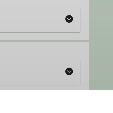
 alpinen Hochgebirge.
inierten Gelände aus Fels und Eis.
iese müssen die Teilnehmer*innen
m hierfür die richtigen