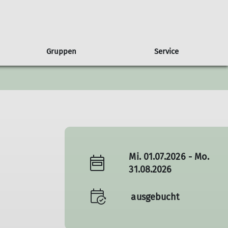
Gruppen
Service
gen
usbilder*innen
ruppe Albatros
Presse
Partnerschaft
Wandern
Freiwilligendienst
Ausbildungsberichte
Sponsoren
Wettkampfklettern
Natur & Klima
Mi. 01.07.2026 - Mo.
31.08.2026
ausgebucht