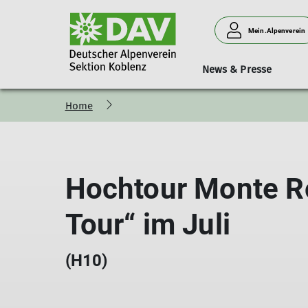
Mein.Alpenverein
News & Presse
Home
Bergsteigen
Vorträge
Geschäftsstelle
Neues aus der Sektion
Hütten
Donnerstagssport
Kurse & Touren
Personen
Verleih
Familien
Hochtour Monte R
Tour“ im Juli
(H10)