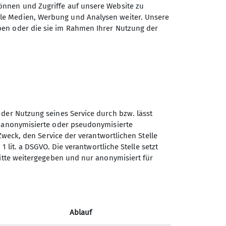
nausbildungswochenenden.
önnen und Zugriffe auf unsere Website zu
ale Medien, Werbung und Analysen weiter. Unsere
r mit Erfahrung im alpinen
ben oder die sie im Rahmen Ihrer Nutzung der
secamp, Stadionstraße 77, 56626
 der Nutzung seines Service durch bzw. lässt
blenz
n anonymisierte oder pseudonymisierte
Sektion Koblenz des
Zweck, den Service der verantwortlichen Stelle
Deutschen Alpenvereins e.V.
1 lit. a DSGVO. Die verantwortliche Stelle setzt
ritte weitergegeben und nur anonymisiert für
Kolonnenweg 7
56077 Koblenz
Telefon +4926179452
Ablauf
Kontakt