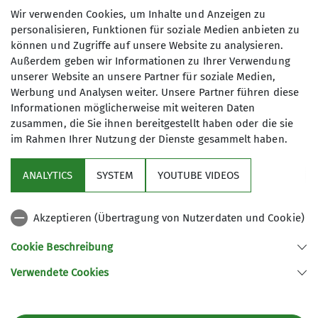
Familiengruppe
Wir verwenden Cookies, um Inhalte und Anzeigen zu
personalisieren, Funktionen für soziale Medien anbieten zu
können und Zugriffe auf unsere Website zu analysieren.
Außerdem geben wir Informationen zu Ihrer Verwendung
Ihr seid eine aktive Familie, seid gerne
unserer Website an unsere Partner für soziale Medien,
draußen unterwegs und ihr habt Lust
Werbung und Analysen weiter. Unsere Partner führen diese
auf gemeinsame Aktivitäten? Dann
Informationen möglicherweise mit weiteren Daten
seid ihr bei uns genau richtig! Unser
zusammen, die Sie ihnen bereitgestellt haben oder die sie
Programm richtet sich zurzeit an
im Rahmen Ihrer Nutzung der Dienste gesammelt haben.
Sektion
Familien mit Kindern ab 6 Jahren.
Wenn ihr Interesse an
ANALYTICS
SYSTEM
YOUTUBE VIDEOS
Programm
Unternehmungen für Familien mit
Kindern im Alter von 0-6 Jahren habt,
Akzeptieren (Übertragung von Nutzerdaten und Cookie)
meldet euch gerne bei uns. Es wäre
DAV
schön, wenn sich wieder Familien mit
Cookie Beschreibung
jüngeren Kindern in unserer
Verwendete Cookies
Familiengruppe vernetzen, um
Sektion Koblenz des Deutschen Alpenvereins e.V.
gemeinsam ihre Freizeit zu gestalten.
Kolonnenweg 7
Alle Touren sind
56077 Koblenz