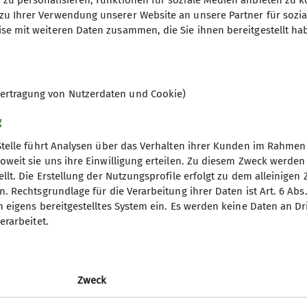
zu personalisieren, Funktionen für soziale Medien anbieten zu k
Bergluft und unvergessliche Momente in der Natur. Ega
zu Ihrer Verwendung unserer Website an unsere Partner für sozi
se mit weiteren Daten zusammen, die Sie ihnen bereitgestellt ha
illkommen. In kleinen Gruppen oder bei größeren Tou
schaften.
ich!
ertragung von Nutzerdaten und Cookie)
 <<
g
Stelle führt Analysen über das Verhalten ihrer Kunden im Rahmen
oweit sie uns ihre Einwilligung erteilen. Zu diesem Zweck werde
llt. Die Erstellung der Nutzungsprofile erfolgt zu dem alleinigen 
gramm
DAV
. Rechtsgrundlage für die Verarbeitung ihrer Daten ist Art. 6 Abs. 
n eigens bereitgestelltes System ein. Es werden keine Daten an D
DAV Bundesverband
erarbeitet.
d Touren
DAV RLP
ng
JDAV Bundesverband
JDAV RLP Saarland
Zweck