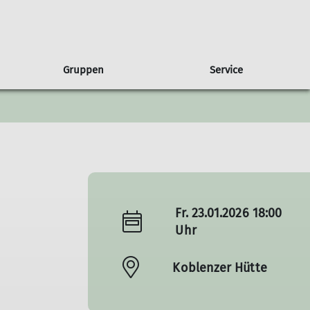
Gruppen
Service
gen
usbilder*innen
ruppe Albatros
Presse
Partnerschaft
Wandern
Freiwilligendienst
Ausbildungsberichte
Sponsoren
Wettkampfklettern
Natur & Klima
Fr. 23.01.2026 18:00
Uhr
Koblenzer Hütte