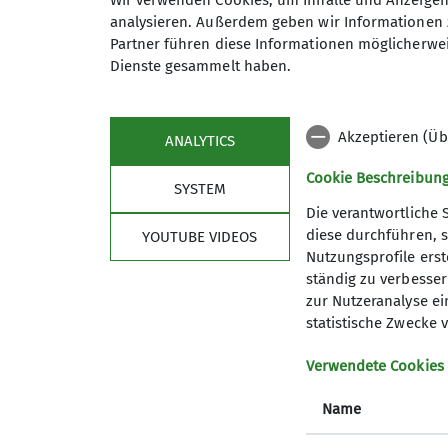
Wir verwenden Cookies, um Inhalte und Anzeigen 
gemeinsame Erlebnisse, frische 
analysieren. Außerdem geben wir Informationen 
Partner führen diese Informationen möglicherwei
Erfahrung: Bei uns ist jede*r w
Dienste gesammelt haben.
Berge und knüpfen neue Freund
Komm mit – wir freuen uns auf d
Akzeptieren (Üb
ANALYTICS
>> Instagram: alpincrew_koblenz
Cookie Beschreibun
SYSTEM
Die verantwortliche 
diese durchführen, s
YOUTUBE VIDEOS
Nutzungsprofile erste
Sektion
Pro
ständig zu verbessern
zur Nutzeranalyse ei
News
Vorträge
statistische Zwecke v
Geschäftsstelle
Kurse un
Gruppen des DAV Koblenz
Anmeldu
Verwendete Cookies
Mitgliedschaft
Name
Presse