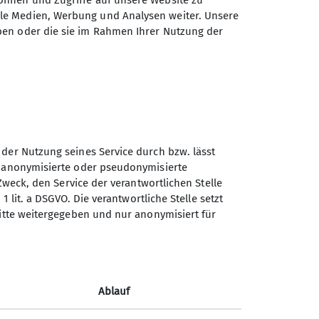
önnen und Zugriffe auf unsere Website zu
l ob Einsteiger*in oder mit
ale Medien, Werbung und Analysen weiter. Unsere
ben oder die sie im Rahmen Ihrer Nutzung der
ren entdecken wir zusammen die
 der Nutzung seines Service durch bzw. lässt
n anonymisierte oder pseudonymisierte
Sektion Koblenz des
Zweck, den Service der verantwortlichen Stelle
Deutschen Alpenvereins e.V.
1 lit. a DSGVO. Die verantwortliche Stelle setzt
ritte weitergegeben und nur anonymisiert für
Kolonnenweg 7
56077 Koblenz
Telefon +4926179452
Ablauf
Kontakt