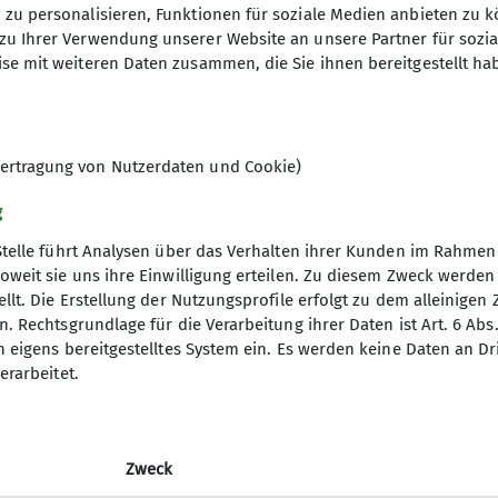
zu personalisieren, Funktionen für soziale Medien anbieten zu k
zu Ihrer Verwendung unserer Website an unsere Partner für sozi
So. 22.01.2023
se mit weiteren Daten zusammen, die Sie ihnen bereitgestellt ha
ertragung von Nutzerdaten und Cookie)
g
Stelle führt Analysen über das Verhalten ihrer Kunden im Rahmen
oweit sie uns ihre Einwilligung erteilen. Zu diesem Zweck werde
llt. Die Erstellung der Nutzungsprofile erfolgt zu dem alleinigen 
gramm
DAV
. Rechtsgrundlage für die Verarbeitung ihrer Daten ist Art. 6 Abs. 
n eigens bereitgestelltes System ein. Es werden keine Daten an D
DAV Bundesverband
erarbeitet.
d Touren
DAV RLP
ng
JDAV Bundesverband
JDAV RLP Saarland
Zweck