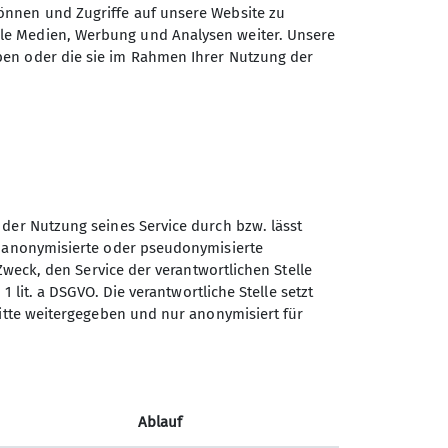
önnen und Zugriffe auf unsere Website zu
ale Medien, Werbung und Analysen weiter. Unsere
ben oder die sie im Rahmen Ihrer Nutzung der
 der Nutzung seines Service durch bzw. lässt
n anonymisierte oder pseudonymisierte
Sektion Koblenz des
Zweck, den Service der verantwortlichen Stelle
Deutschen Alpenvereins e.V.
1 lit. a DSGVO. Die verantwortliche Stelle setzt
ritte weitergegeben und nur anonymisiert für
Kolonnenweg 7
56077 Koblenz
Telefon +4926179452
Ablauf
Kontakt