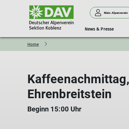
Mein.Alpenverein
News & Presse
Home
Bergsteigen
Vorträge
Geschäftsstelle
Neues aus der Sektion
Hütten
Donnerstagssport
Kurse & Touren
Personen
Verleih
Familien
Kaffeenachmittag,
Ehrenbreitstein
Beginn 15:00 Uhr