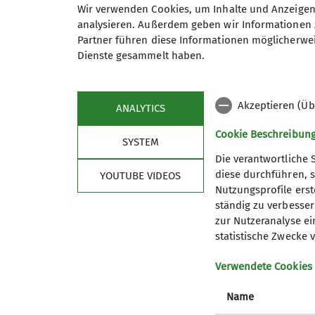
Wir verwenden Cookies, um Inhalte und Anzeigen 
analysieren. Außerdem geben wir Informationen 
Termindetails
Partner führen diese Informationen möglicherwei
Dienste gesammelt haben.
Akzeptieren (Üb
ANALYTICS
Cookie Beschreibun
SYSTEM
Die verantwortliche 
diese durchführen, s
YOUTUBE VIDEOS
Nutzungsprofile erste
Sektion
Pro
ständig zu verbessern
zur Nutzeranalyse ei
News
Vorträge
statistische Zwecke v
Geschäftsstelle
Kurse un
Gruppen des DAV Koblenz
Anmeldu
Verwendete Cookies
Mitgliedschaft
Name
Presse