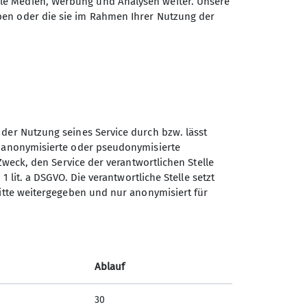
ale Medien, Werbung und Analysen weiter. Unsere
ben oder die sie im Rahmen Ihrer Nutzung der
insame Aktivitäten? Dann seid ihr
6 Jahren.
ren habt, meldet euch gerne bei
liengruppe vernetzen, um gemeinsam
isierenden Familien geben den
iben während der Tour
 der Nutzung seines Service durch bzw. lässt
r der DAV Sektion Koblenz sein.
n anonymisierte oder pseudonymisierte
Sektion Koblenz des
Zweck, den Service der verantwortlichen Stelle
Deutschen Alpenvereins e.V.
n früheren Touren bzw. von
1 lit. a DSGVO. Die verantwortliche Stelle setzt
ritte weitergegeben und nur anonymisiert für
önnen.
Kolonnenweg 7
56077 Koblenz
Telefon +4926179452
Ablauf
Kontakt
30