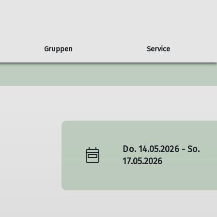
Gruppen
Service
gen
usbilder*innen
ruppe Albatros
Presse
Partnerschaft
Wandern
Freiwilligendienst
Ausbildungsberichte
Sponsoren
Wettkampfklettern
Natur & Klima
Do. 14.05.2026 - So.
17.05.2026