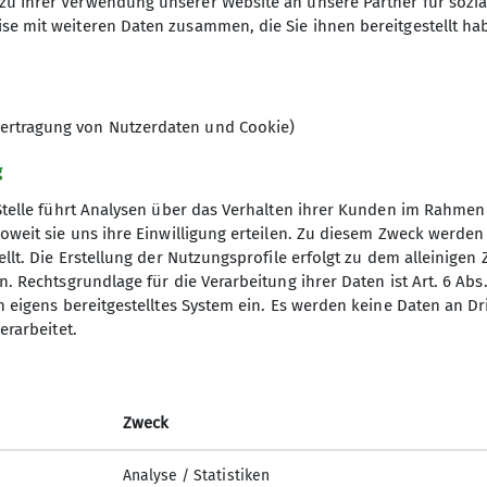
zu Ihrer Verwendung unserer Website an unsere Partner für sozi
se mit weiteren Daten zusammen, die Sie ihnen bereitgestellt ha
id gerne draußen unterwegs und ihr habt Lust auf geme
gramm richtet sich zurzeit an Familien mit Kindern ab 
ungen für Familien mit Kindern im Alter von 0-6 Jah
ieder Familien mit jüngeren Kindern in unserer Fami
ertragung von Nutzerdaten und Cookie)
unternehmungen und keine Führungstouren. Die organ
g
lgt auf eigene Gefahr und Verantwortung. Eltern ble
Stelle führt Analysen über das Verhalten ihrer Kunden im Rahmen
des Gesetzes. Alle Teilnehmer*innen müssen Mitgliede
oweit sie uns ihre Einwilligung erteilen. Zu diesem Zweck werde
n Absprache möglich.
llt. Die Erstellung der Nutzungsprofile erfolgt zu dem alleinigen 
gramm
DAV
oller Touren (z.B. Hüttentour) sollen sich bereits vo
. Rechtsgrundlage für die Verarbeitung ihrer Daten ist Art. 6 Abs. 
n eigens bereitgestelltes System ein. Es werden keine Daten an D
ungen kennen, um sich gegenseitig einschätzen zu k
DAV Bundesverband
erarbeitet.
esichter!
d Touren
DAV RLP
ng
JDAV Bundesverband
JDAV RLP Saarland
Zweck
Analyse / Statistiken