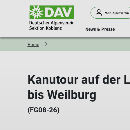
Mein.Alpenverein
News & Presse
Home
Bergsteigen
Vorträge
Geschäftsstelle
Neues aus der Sektion
Hütten
Donnerstagssport
Kurse & Touren
Personen
Verleih
Familien
Kanutour auf der 
bis Weilburg
(FG08-26)