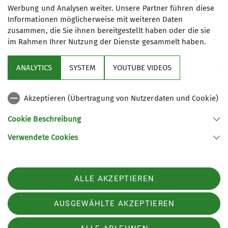
herzlich willkommen!
Werbung und Analysen weiter. Unsere Partner führen diese
Informationen möglicherweise mit weiteren Daten
zusammen, die Sie ihnen bereitgestellt haben oder die sie
Im Mittelpunkt steht nicht die
im Rahmen Ihrer Nutzung der Dienste gesammelt haben.
Leistung, sondern das gemeinsame
Sektion
Erleben. Jede*r klettert in eigenem
ANALYTICS
SYSTEM
YOUTUBE VIDEOS
Tempo, gut gesichert und mit
Programm
erfahrenen Trainer*innen an der
Seite. Wir wachsen gemeinsam über
Akzeptieren (Übertragung von Nutzerdaten und Cookie)
DAV
uns hinaus, entdecken die Freude an
Cookie Beschreibung
der Bewegung, überwinden Ängste
und feiern echte Erfolgserlebnisse.
Verwendete Cookies
Sektion Koblenz des Deutschen Alpenvereins e.V.
Kolonnenweg 7
Was uns besonders macht? Vielfalt,
56077 Koblenz
gegenseitige Unterstützung und eine
Telefon +4926179452
ALLE AKZEPTIEREN
Atmosphäre, in der alle voneinander
Kontakt
lernen können – ganz ohne
AUSGEWÄHLTE AKZEPTIEREN
Leistungsdruck. Denn: Jede*r bringt
etwas mit, das die Gruppe bereichert.
AGB
Impressum
Datenschutz
Datenschutz-Einstellungen