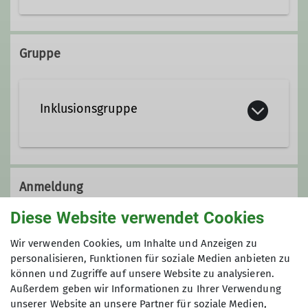
Pfarrer-Kraus-Straße 63
56077 Koblenz-Arenberg
Gruppe
Inklusionsgruppe
Klettern verbindet – und das tun wir
auch! Unsere inklusive Klettergruppe
Anmeldung
richtet sich an alle, die Freude an
Bewegung haben: Menschen mit und
Diese Website verwendet Cookies
Eine Anmeldung zu den Terminen ist
ohne körperliche oder kognitive
notwendig, bitte nutzt dafür das
Wir verwenden Cookies, um Inhalte und Anzeigen zu
Beeinträchtigungen, mit oder ohne
Anfrageformular.
personalisieren, Funktionen für soziale Medien anbieten zu
Klettererfahrung. Ob du Unterstützung
Anfrage senden
können und Zugriffe auf unsere Website zu analysieren.
brauchst oder einfach nur Spaß am
Außerdem geben wir Informationen zu Ihrer Verwendung
Klettern hast – bei uns bist du
unserer Website an unsere Partner für soziale Medien,