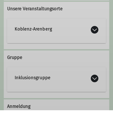
Unsere Veranstaltungsorte
Koblenz-Arenberg
Pfarrer-Kraus-Straße 63
56077 Koblenz-Arenberg
Gruppe
Inklusionsgruppe
Klettern verbindet – und das tun wir
auch! Unsere inklusive Klettergruppe
Anmeldung
richtet sich an alle, die Freude an