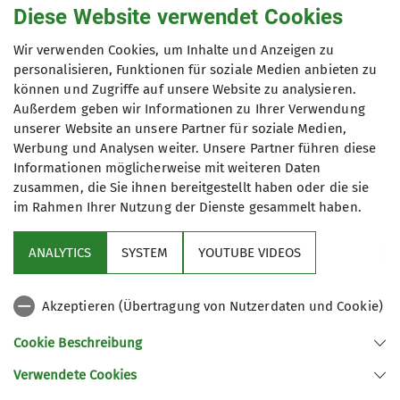
Bewegung haben: Menschen mit und
Diese Website verwendet Cookies
Eine Anmeldung zu den Terminen ist
ohne körperliche oder kognitive
notwendig, bitte nutzt dafür das
Wir verwenden Cookies, um Inhalte und Anzeigen zu
Beeinträchtigungen, mit oder ohne
Anfrageformular.
personalisieren, Funktionen für soziale Medien anbieten zu
Klettererfahrung. Ob du Unterstützung
Anfrage senden
können und Zugriffe auf unsere Website zu analysieren.
brauchst oder einfach nur Spaß am
Außerdem geben wir Informationen zu Ihrer Verwendung
Klettern hast – bei uns bist du
unserer Website an unsere Partner für soziale Medien,
herzlich willkommen!
Werbung und Analysen weiter. Unsere Partner führen diese
Informationen möglicherweise mit weiteren Daten
zusammen, die Sie ihnen bereitgestellt haben oder die sie
Im Mittelpunkt steht nicht die
im Rahmen Ihrer Nutzung der Dienste gesammelt haben.
Leistung, sondern das gemeinsame
Sektion
Erleben. Jede*r klettert in eigenem
ANALYTICS
SYSTEM
YOUTUBE VIDEOS
Tempo, gut gesichert und mit
Programm
erfahrenen Trainer*innen an der
Seite. Wir wachsen gemeinsam über
Akzeptieren (Übertragung von Nutzerdaten und Cookie)
DAV
uns hinaus, entdecken die Freude an
Cookie Beschreibung
der Bewegung, überwinden Ängste
und feiern echte Erfolgserlebnisse.
Verwendete Cookies
Sektion Koblenz des Deutschen Alpenvereins e.V.