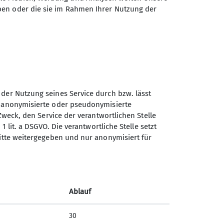
tert in eigenem Tempo, gut
ben oder die sie im Rahmen Ihrer Nutzung der
r uns hinaus, entdecken die Freude
in der alle voneinander lernen
reichert.
ich kennenlernen!
 der Nutzung seines Service durch bzw. lässt
n anonymisierte oder pseudonymisierte
Sektion Koblenz des
en Zeiten.
Zweck, den Service der verantwortlichen Stelle
Deutschen Alpenvereins e.V.
1 lit. a DSGVO. Die verantwortliche Stelle setzt
lle des Seraphischen
ritte weitergegeben und nur anonymisiert für
Kolonnenweg 7
56077 Koblenz
Telefon +4926179452
Ablauf
ar.
Kontakt
30