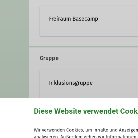
Freiraum Basecamp
Stadionstraße 77
56626 Andernach
Gruppe
Inklusionsgruppe
Klettern verbindet – und das tun
Diese Website verwendet Cook
haben: Menschen mit und ohne k
Anmeldung
Unterstützung brauchst oder ein
Wir verwenden Cookies, um Inhalte und Anzeigen 
analysieren. Außerdem geben wir Informationen 