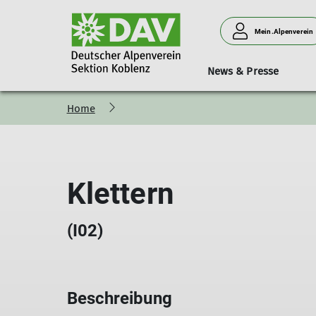
Mein.Alpenverein
News & Presse
Home
Bergsteigen
Vorträge
Geschäftsstelle
Neues aus der Sektion
Hütten
Donnerstagssport
Kurse & Touren
Personen
Verleih
Familien
Klettern
(I02)
Beschreibung