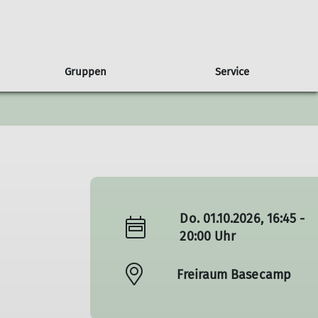
Gruppen
Service
gen
usbilder*innen
ruppe Albatros
Presse
Partnerschaft
Wandern
Freiwilligendienst
Ausbildungsberichte
Sponsoren
Wettkampfklettern
Natur & Klima
Do. 01.10.2026, 16:45 -
20:00 Uhr
Freiraum Basecamp