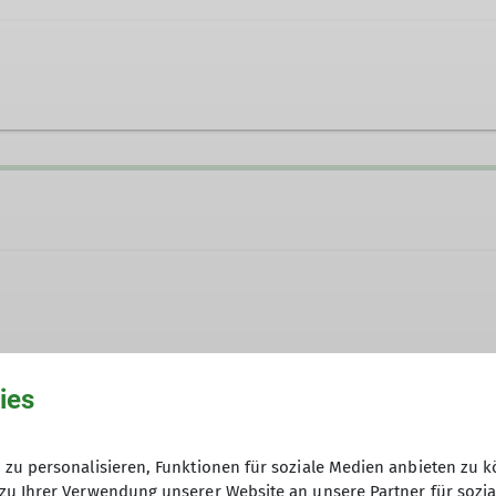
 wir auch! Unsere inklusive Klettergruppe richtet sic
ies
örperliche oder kognitive Beeinträchtigungen, mit o
Eine Anmeldung zu den Terminen ist
fach nur Spaß am Klettern hast – bei uns bist du her
Anfrageformular.
zu personalisieren, Funktionen für soziale Medien anbieten zu k
zu Ihrer Verwendung unserer Website an unsere Partner für sozi
Anfrage senden