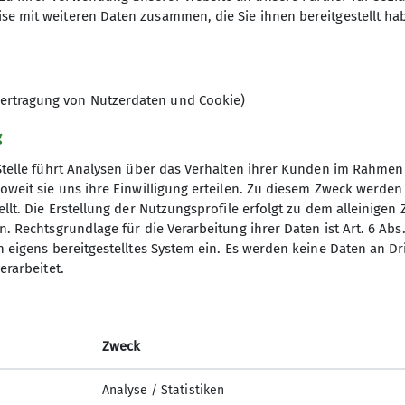
Leistung, sondern das gemeinsame Erleben. Jede*r klet
se mit weiteren Daten zusammen, die Sie ihnen bereitgestellt ha
ainer*innen an der Seite. Wir wachsen gemeinsam übe
gste und feiern echte Erfolgserlebnisse.
lt, gegenseitige Unterstützung und eine Atmosphäre, 
ertragung von Nutzerdaten und Cookie)
ck. Denn: Jede*r bringt etwas mit, das die Gruppe be
 darf gerne vorbeischauen und die Gruppe unverbindl
g
Stelle führt Analysen über das Verhalten ihrer Kunden im Rahmen
oweit sie uns ihre Einwilligung erteilen. Zu diesem Zweck werde
s zwei Altersgruppen und trainiert zu unterschiedlich
llt. Die Erstellung der Nutzungsprofile erfolgt zu dem alleinigen 
gramm
DAV
en-Rhythmus
. Rechtsgrundlage für die Verarbeitung ihrer Daten ist Art. 6 Abs. 
 Kletterstandorten (Basecamp Andernach & Kletterha
n eigens bereitgestelltes System ein. Es werden keine Daten an D
DAV Bundesverband
erarbeitet.
d Touren
DAV RLP
 - 18:15 Uhr
ng
JDAV Bundesverband
00 Uhr
JDAV RLP Saarland
Zweck
nen ist notwendig, bitte nutzt dafür das Anfrageformul
Analyse / Statistiken