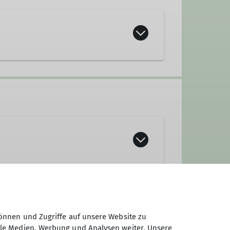
h an alle, die Freude an Bewegung
der ohne Klettererfahrung. Ob du
 notwendig, bitte nutzt dafür das
zlich willkommen!
önnen und Zugriffe auf unsere Website zu
ale Medien, Werbung und Analysen weiter. Unsere