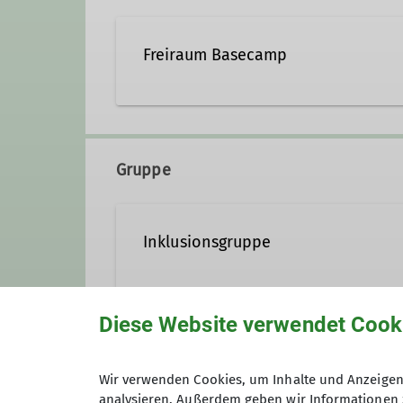
Freiraum Basecamp
Stadionstraße 77
56626 Andernach
Gruppe
Inklusionsgruppe
Klettern verbindet – und das tun
Diese Website verwendet Cook
haben: Menschen mit und ohne k
Anmeldung
Unterstützung brauchst oder ein
Wir verwenden Cookies, um Inhalte und Anzeigen 
analysieren. Außerdem geben wir Informationen 