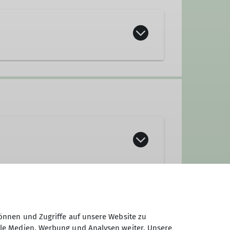
h an alle, die Freude an Bewegung
der ohne Klettererfahrung. Ob du
 notwendig, bitte nutzt dafür das
zlich willkommen!
önnen und Zugriffe auf unsere Website zu
ale Medien, Werbung und Analysen weiter. Unsere