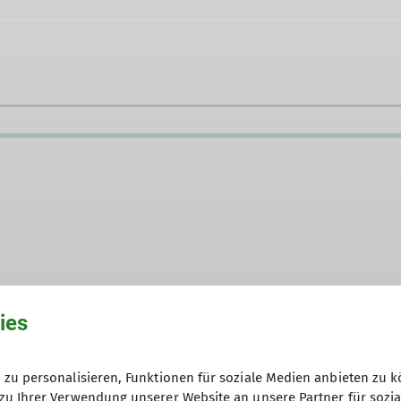
 wir auch! Unsere inklusive Klettergruppe richtet sic
ies
örperliche oder kognitive Beeinträchtigungen, mit o
Eine Anmeldung zu den Terminen ist
fach nur Spaß am Klettern hast – bei uns bist du her
Anfrageformular.
zu personalisieren, Funktionen für soziale Medien anbieten zu k
zu Ihrer Verwendung unserer Website an unsere Partner für sozi
Anfrage senden