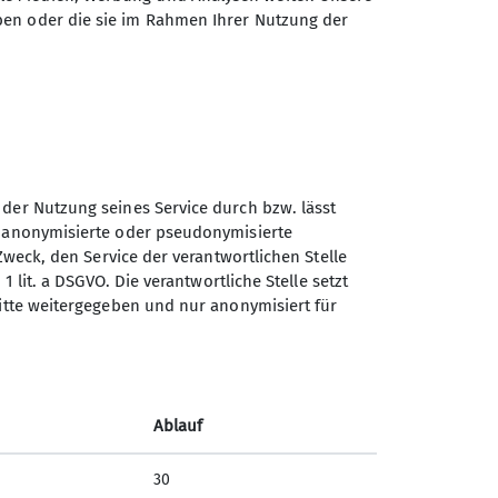
tert in eigenem Tempo, gut
ben oder die sie im Rahmen Ihrer Nutzung der
r uns hinaus, entdecken die Freude
in der alle voneinander lernen
reichert.
ich kennenlernen!
 der Nutzung seines Service durch bzw. lässt
n anonymisierte oder pseudonymisierte
Sektion Koblenz des
en Zeiten.
Zweck, den Service der verantwortlichen Stelle
Deutschen Alpenvereins e.V.
1 lit. a DSGVO. Die verantwortliche Stelle setzt
lle des Seraphischen
ritte weitergegeben und nur anonymisiert für
Kolonnenweg 7
56077 Koblenz
Telefon +4926179452
Ablauf
ar.
Kontakt
30