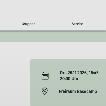
Gruppen
Service
gen
usbilder*innen
ruppe Albatros
Presse
Partnerschaft
Wandern
Freiwilligendienst
Ausbildungsberichte
Sponsoren
Wettkampfklettern
Natur & Klima
Do. 26.11.2026, 16:45 -
20:00 Uhr
Freiraum Basecamp