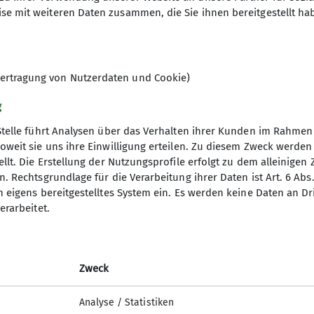
Leistung, sondern das gemeinsame Erleben. Jede*r klet
se mit weiteren Daten zusammen, die Sie ihnen bereitgestellt ha
ainer*innen an der Seite. Wir wachsen gemeinsam übe
gste und feiern echte Erfolgserlebnisse.
lt, gegenseitige Unterstützung und eine Atmosphäre, 
ertragung von Nutzerdaten und Cookie)
ck. Denn: Jede*r bringt etwas mit, das die Gruppe be
 darf gerne vorbeischauen und die Gruppe unverbindl
g
Stelle führt Analysen über das Verhalten ihrer Kunden im Rahmen
oweit sie uns ihre Einwilligung erteilen. Zu diesem Zweck werde
s zwei Altersgruppen und trainiert zu unterschiedlich
llt. Die Erstellung der Nutzungsprofile erfolgt zu dem alleinigen 
gramm
DAV
en-Rhythmus
. Rechtsgrundlage für die Verarbeitung ihrer Daten ist Art. 6 Abs. 
 Kletterstandorten (Basecamp Andernach & Kletterha
n eigens bereitgestelltes System ein. Es werden keine Daten an D
DAV Bundesverband
erarbeitet.
d Touren
DAV RLP
 - 18:15 Uhr
ng
JDAV Bundesverband
00 Uhr
JDAV RLP Saarland
Zweck
nen ist notwendig, bitte nutzt dafür das Anfrageformul
Analyse / Statistiken