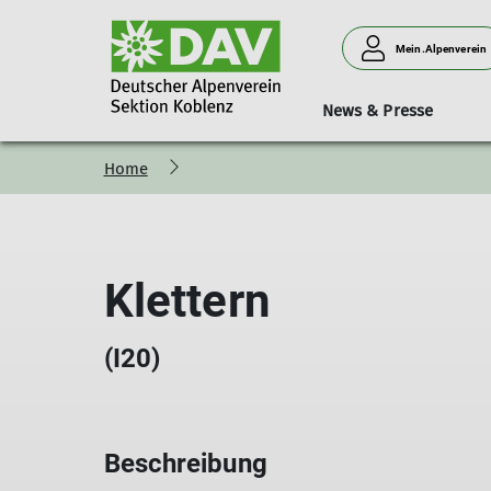
Mein.Alpenverein
News & Presse
Home
Bergsteigen
Vorträge
Geschäftsstelle
Neues aus der Sektion
Hütten
Donnerstagssport
Kurse & Touren
Personen
Verleih
Familien
Klettern
(I20)
Beschreibung