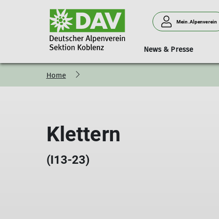
Mein.Alpenverein
News & Presse
Home
Bergsteigen
Vorträge
Geschäftsstelle
Neues aus der Sektion
Hütten
Donnerstagssport
Kurse & Touren
Personen
Verleih
Familien
Klettern
(I13-23)