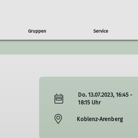
Gruppen
Service
gen
usbilder*innen
ruppe Albatros
Presse
Partnerschaft
Wandern
Freiwilligendienst
Ausbildungsberichte
Sponsoren
Wettkampfklettern
Natur & Klima
Do. 13.07.2023, 16:45 -
18:15 Uhr
Koblenz-Arenberg