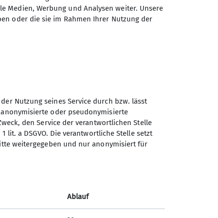
ale Medien, Werbung und Analysen weiter. Unsere
ben oder die sie im Rahmen Ihrer Nutzung der
 der Nutzung seines Service durch bzw. lässt
n anonymisierte oder pseudonymisierte
Sektion Koblenz des
Zweck, den Service der verantwortlichen Stelle
Deutschen Alpenvereins e.V.
1 lit. a DSGVO. Die verantwortliche Stelle setzt
ritte weitergegeben und nur anonymisiert für
Kolonnenweg 7
56077 Koblenz
Telefon +4926179452
Ablauf
Kontakt