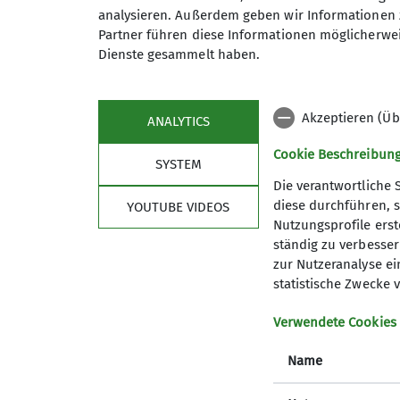
analysieren. Außerdem geben wir Informationen 
Partner führen diese Informationen möglicherwei
Pfarrer-Kraus-Straße 63
Dienste gesammelt haben.
56077 Koblenz-Arenberg
Akzeptieren (Üb
ANALYTICS
Cookie Beschreibun
SYSTEM
Die verantwortliche 
diese durchführen, s
YOUTUBE VIDEOS
Nutzungsprofile erste
Sektion
Pro
ständig zu verbessern
zur Nutzeranalyse ei
News
Vorträge
statistische Zwecke v
Geschäftsstelle
Kurse un
Gruppen des DAV Koblenz
Anmeldu
Verwendete Cookies
Mitgliedschaft
Name
Presse