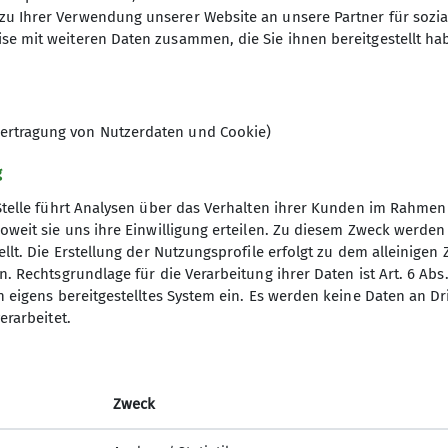
zu Ihrer Verwendung unserer Website an unsere Partner für sozi
se mit weiteren Daten zusammen, die Sie ihnen bereitgestellt ha
ertragung von Nutzerdaten und Cookie)
g
Stelle führt Analysen über das Verhalten ihrer Kunden im Rahmen
oweit sie uns ihre Einwilligung erteilen. Zu diesem Zweck werde
llt. Die Erstellung der Nutzungsprofile erfolgt zu dem alleinigen 
gramm
DAV
. Rechtsgrundlage für die Verarbeitung ihrer Daten ist Art. 6 Abs. 
n eigens bereitgestelltes System ein. Es werden keine Daten an D
DAV Bundesverband
erarbeitet.
d Touren
DAV RLP
ng
JDAV Bundesverband
JDAV RLP Saarland
Zweck