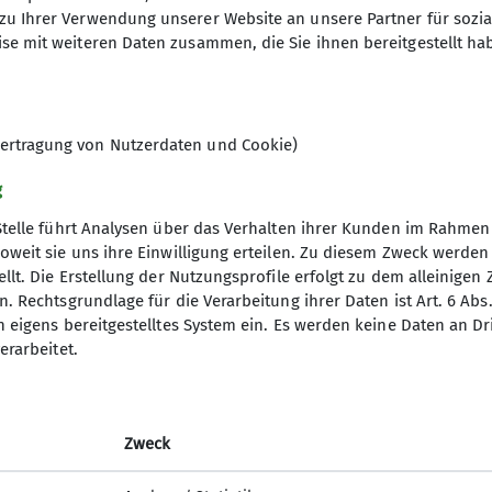
zu Ihrer Verwendung unserer Website an unsere Partner für sozi
se mit weiteren Daten zusammen, die Sie ihnen bereitgestellt ha
ertragung von Nutzerdaten und Cookie)
g
Stelle führt Analysen über das Verhalten ihrer Kunden im Rahmen
oweit sie uns ihre Einwilligung erteilen. Zu diesem Zweck werde
llt. Die Erstellung der Nutzungsprofile erfolgt zu dem alleinigen 
gramm
DAV
. Rechtsgrundlage für die Verarbeitung ihrer Daten ist Art. 6 Abs. 
n eigens bereitgestelltes System ein. Es werden keine Daten an D
DAV Bundesverband
erarbeitet.
d Touren
DAV RLP
ng
JDAV Bundesverband
JDAV RLP Saarland
Zweck