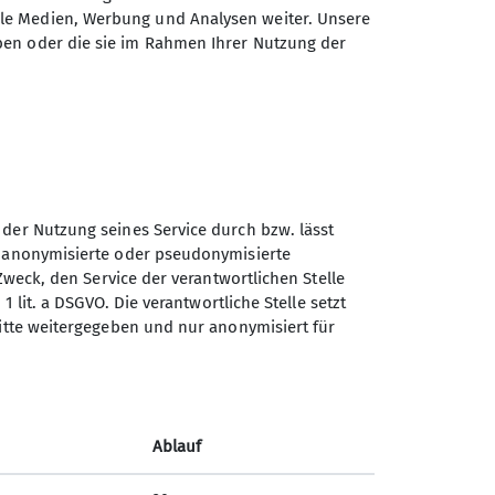
ale Medien, Werbung und Analysen weiter. Unsere
ben oder die sie im Rahmen Ihrer Nutzung der
 der Nutzung seines Service durch bzw. lässt
n anonymisierte oder pseudonymisierte
Sektion Koblenz des
Zweck, den Service der verantwortlichen Stelle
Deutschen Alpenvereins e.V.
1 lit. a DSGVO. Die verantwortliche Stelle setzt
ritte weitergegeben und nur anonymisiert für
Kolonnenweg 7
56077 Koblenz
Telefon +4926179452
Ablauf
Kontakt