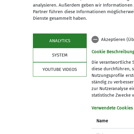
analysieren. Außerdem geben wir Informationen 
Partner führen diese Informationen möglicherwei
Pfarrer-Kraus-Straße 63
Dienste gesammelt haben.
56077 Koblenz-Arenberg
Akzeptieren (Üb
ANALYTICS
Cookie Beschreibun
SYSTEM
Die verantwortliche 
diese durchführen, s
YOUTUBE VIDEOS
Nutzungsprofile erste
Sektion
Pro
ständig zu verbessern
zur Nutzeranalyse ei
News
Vorträge
statistische Zwecke v
Geschäftsstelle
Kurse un
Gruppen des DAV Koblenz
Anmeldu
Verwendete Cookies
Mitgliedschaft
Name
Presse