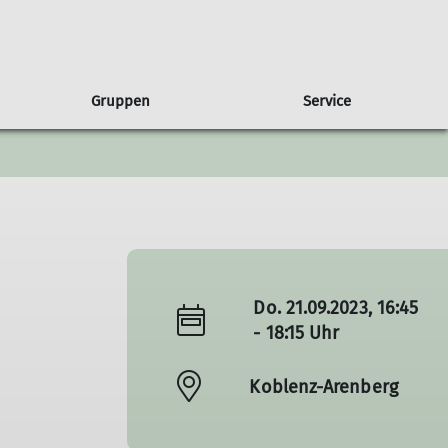
Gruppen
Service
gen
usbilder*innen
ruppe Albatros
Presse
Partnerschaft
Wandern
Freiwilligendienst
Ausbildungsberichte
Sponsoren
Wettkampfklettern
Natur & Klima
Do. 21.09.2023, 16:45
- 18:15 Uhr
Koblenz-Arenberg