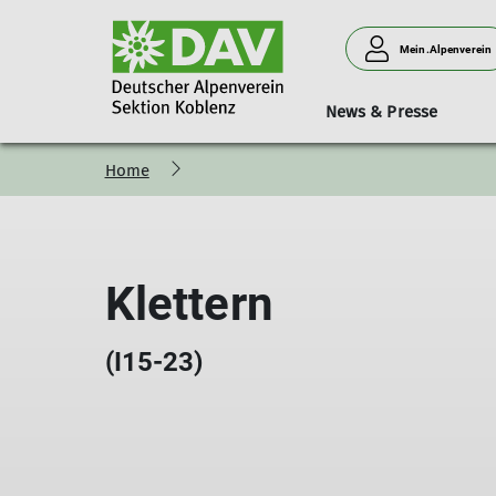
Mein.Alpenverein
News & Presse
Home
Bergsteigen
Vorträge
Geschäftsstelle
Neues aus der Sektion
Hütten
Donnerstagssport
Kurse & Touren
Personen
Verleih
Familien
Klettern
(I15-23)