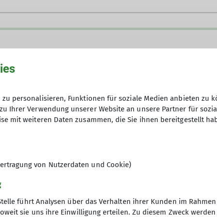
ies
zu personalisieren, Funktionen für soziale Medien anbieten zu k
zu Ihrer Verwendung unserer Website an unsere Partner für sozi
se mit weiteren Daten zusammen, die Sie ihnen bereitgestellt ha
 wir auch! Unsere inklusive Klettergruppe richtet sic
örperliche oder kognitive Beeinträchtigungen, mit o
fach nur Spaß am Klettern hast – bei uns bist du her
ertragung von Nutzerdaten und Cookie)
Leistung, sondern das gemeinsame Erleben. Jede*r klet
ainer*innen an der Seite. Wir wachsen gemeinsam übe
g
gste und feiern echte Erfolgserlebnisse.
Stelle führt Analysen über das Verhalten ihrer Kunden im Rahmen
oweit sie uns ihre Einwilligung erteilen. Zu diesem Zweck werde