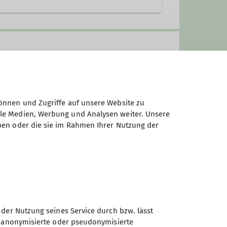
önnen und Zugriffe auf unsere Website zu
ale Medien, Werbung und Analysen weiter. Unsere
ben oder die sie im Rahmen Ihrer Nutzung der
h an alle, die Freude an Bewegung
der ohne Klettererfahrung. Ob du
zlich willkommen!
tert in eigenem Tempo, gut
r uns hinaus, entdecken die Freude
 der Nutzung seines Service durch bzw. lässt
n anonymisierte oder pseudonymisierte
Sektion Koblenz des