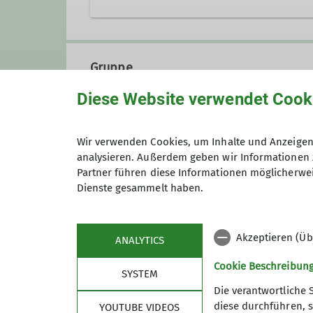
Pfarrer-Kraus-Straße 63
56077 Koblenz-Arenberg
Gruppe
Diese Website verwendet Cook
Inklusionsgruppe
Wir verwenden Cookies, um Inhalte und Anzeigen 
analysieren. Außerdem geben wir Informationen 
Partner führen diese Informationen möglicherwei
Klettern verbindet – und das tun
Dienste gesammelt haben.
haben: Menschen mit und ohne k
Unterstützung brauchst oder ein
Akzeptieren (Üb
ANALYTICS
Im Mittelpunkt steht nicht die 
gesichert und mit erfahrenen Tr
Cookie Beschreibun
SYSTEM
an der Bewegung, überwinden Än
Die verantwortliche 
diese durchführen, s
YOUTUBE VIDEOS