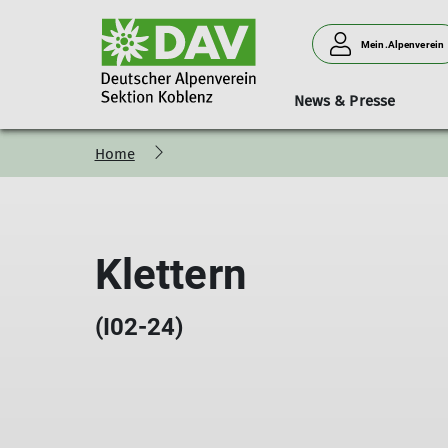
Mein.Alpenverein
News & Presse
Home
Bergsteigen
Vorträge
Geschäftsstelle
Neues aus der Sektion
Hütten
Donnerstagssport
Kurse & Touren
Personen
Verleih
Familien
Klettern
(I02-24)