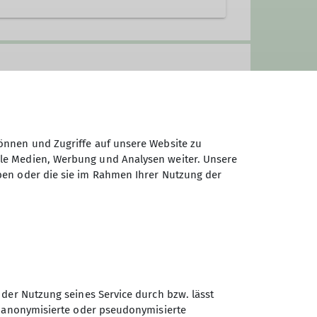
önnen und Zugriffe auf unsere Website zu
ale Medien, Werbung und Analysen weiter. Unsere
ben oder die sie im Rahmen Ihrer Nutzung der
h an alle, die Freude an Bewegung
der ohne Klettererfahrung. Ob du
zlich willkommen!
tert in eigenem Tempo, gut
r uns hinaus, entdecken die Freude
 der Nutzung seines Service durch bzw. lässt
n anonymisierte oder pseudonymisierte
Sektion Koblenz des