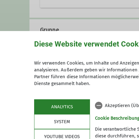
Pfarrer-Kraus-Straße 63
56077 Koblenz-Arenberg
Gruppe
Diese Website verwendet Cook
Inklusionsgruppe
Wir verwenden Cookies, um Inhalte und Anzeigen 
analysieren. Außerdem geben wir Informationen 
Partner führen diese Informationen möglicherwei
Klettern verbindet – und das tun
Dienste gesammelt haben.
haben: Menschen mit und ohne k
Unterstützung brauchst oder ein
Akzeptieren (Üb
ANALYTICS
Im Mittelpunkt steht nicht die 
gesichert und mit erfahrenen Tr
Cookie Beschreibun
SYSTEM
an der Bewegung, überwinden Än
Die verantwortliche 
diese durchführen, s
YOUTUBE VIDEOS