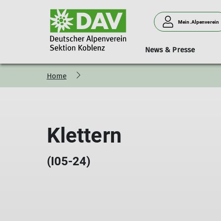
Mein.Alpenverein
News & Presse
Home
Bergsteigen
Vorträge
Geschäftsstelle
Neues aus der Sektion
Hütten
Donnerstagssport
Kurse & Touren
Personen
Verleih
Familien
Klettern
(I05-24)