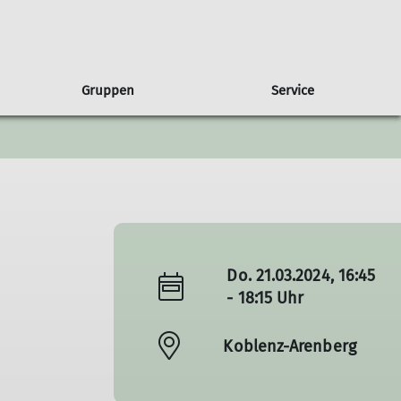
Gruppen
Service
gen
usbilder*innen
ruppe Albatros
Presse
Partnerschaft
Wandern
Freiwilligendienst
Ausbildungsberichte
Sponsoren
Wettkampfklettern
Natur & Klima
Do. 21.03.2024, 16:45
- 18:15 Uhr
Koblenz-Arenberg