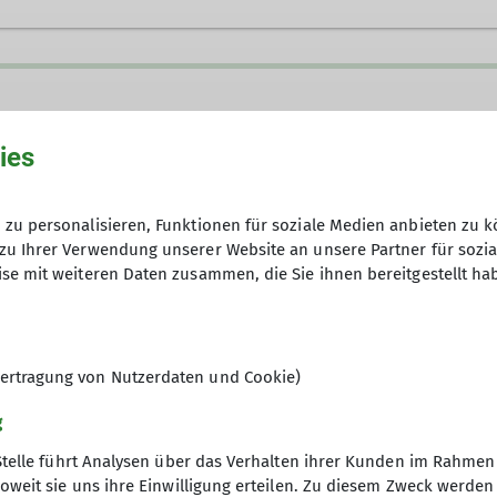
ies
zu personalisieren, Funktionen für soziale Medien anbieten zu k
zu Ihrer Verwendung unserer Website an unsere Partner für sozi
se mit weiteren Daten zusammen, die Sie ihnen bereitgestellt ha
 wir auch! Unsere inklusive Klettergruppe richtet sic
örperliche oder kognitive Beeinträchtigungen, mit o
fach nur Spaß am Klettern hast – bei uns bist du her
ertragung von Nutzerdaten und Cookie)
Leistung, sondern das gemeinsame Erleben. Jede*r klet
ainer*innen an der Seite. Wir wachsen gemeinsam übe
g
gste und feiern echte Erfolgserlebnisse.
Stelle führt Analysen über das Verhalten ihrer Kunden im Rahmen
oweit sie uns ihre Einwilligung erteilen. Zu diesem Zweck werde