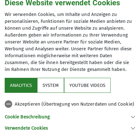
Diese Website verwendet Cookies
von Hütte zu Hütte. Zur Vorbereitung
Ausbildungsreferentin
Ehrenrat
Maximale Teilnehmeranzahl
und zum Kennenlernen führen wir
Wir verwenden Cookies, um Inhalte und Anzeigen zu
Tageswanderungen in Eifel, Hunsrück,
personalisieren, Funktionen für soziale Medien anbieten zu
5
können und Zugriffe auf unsere Website zu analysieren.
Taunus und Westerwald durch. Unsere
Außerdem geben wir Informationen zu Ihrer Verwendung
geplanten Touren und Wanderungen
unserer Website an unsere Partner für soziale Medien,
sind ausnahmslos
Werbung und Analysen weiter. Unsere Partner führen diese
Gemeinschaftsunternehmungen. Bei
Informationen möglicherweise mit weiteren Daten
Interesse sind die angegebenen
zusammen, die Sie ihnen bereitgestellt haben oder die sie
Schwierigkeitsgrade für Bergwege und
im Rahmen Ihrer Nutzung der Dienste gesammelt haben.
Sektion
Klettersteige zu beachten. Die
erfolgreiche Teilnahme an einem
ANALYTICS
SYSTEM
YOUTUBE VIDEOS
Programm
alpinen Grundkurs ist erwünscht.
Wer sich in die Bergsteigergruppe
Akzeptieren (Übertragung von Nutzerdaten und Cookie)
einbringen möchte, meldet sich
DAV
einfach bei uns. Gäste sind zu allen
Cookie Beschreibung
Veranstaltungen herzlich willkommen!
Verwendete Cookies
Sektion Koblenz des Deutschen Alpenvereins e.V.
Regelmäßige Termine vom 14. April