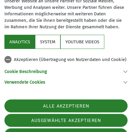
unserer Website an unsere Partner für soziale Medien,
koblenz.de
Werbung und Analysen weiter. Unsere Partner führen diese
Informationen möglicherweise mit weiteren Daten
zusammen, die Sie ihnen bereitgestellt haben oder die sie
Qualifikationen
im Rahmen Ihrer Nutzung der Dienste gesammelt haben.
Sektion
Familiengruppenleiter*in (ausgebildet)
ANALYTICS
SYSTEM
YOUTUBE VIDEOS
Programm
Akzeptieren (Übertragung von Nutzerdaten und Cookie)
Ämter
DAV
Cookie Beschreibung
Familiengruppe - Leiterin
Verwendete Cookies
Sektion Koblenz des Deutschen Alpenvereins e.V.
Kolonnenweg 7
56077 Koblenz
Telefon +4926179452
ALLE AKZEPTIEREN
Kontakt
AUSGEWÄHLTE AKZEPTIEREN