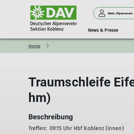
Mein.Alpenverein
News & Presse
Home
Bergsteigen
Vorträge
Geschäftsstelle
Neues aus der Sektion
Hütten
Donnerstagssport
Kurse & Touren
Personen
Verleih
Familien
Traumschleife Eife
hm)
Beschreibung
Treffen: 09:15 Uhr Hbf Koblenz (innen)