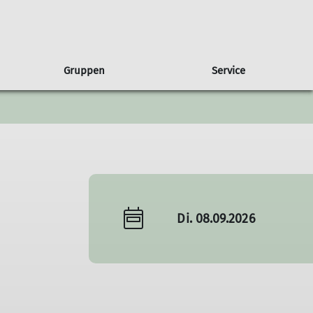
Gruppen
Service
gen
usbilder*innen
ruppe Albatros
Presse
Partnerschaft
Wandern
Freiwilligendienst
Ausbildungsberichte
Sponsoren
Wettkampfklettern
Natur & Klima
Di. 08.09.2026