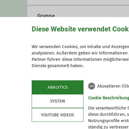
Gruppe
Diese Website verwendet Cook
Wandergruppe
Wir verwenden Cookies, um Inhalte und Anzeigen 
analysieren. Außerdem geben wir Informationen 
Partner führen diese Informationen möglicherwei
Wir sind eine Gruppe von Wande
Dienste gesammelt haben.
Koblenz herum verbringen. Uns
Tempo von etwa vier Kilometern
Einzelheiten zur Wanderung könn
Akzeptieren (Üb
ANALYTICS
Wichtige Hinweise:
Cookie Beschreibun
SYSTEM
Rechtzeitige Anmeldung bei der 
Die verantwortliche 
Gäste sind herzlich willkommen
diese durchführen, s
YOUTUBE VIDEOS
Mitwandern ist die Mitgliedscha
Nutzungsprofile erste
Sektion
Pro
Die Teilnahme an allen Veransta
ständig zu verbessern