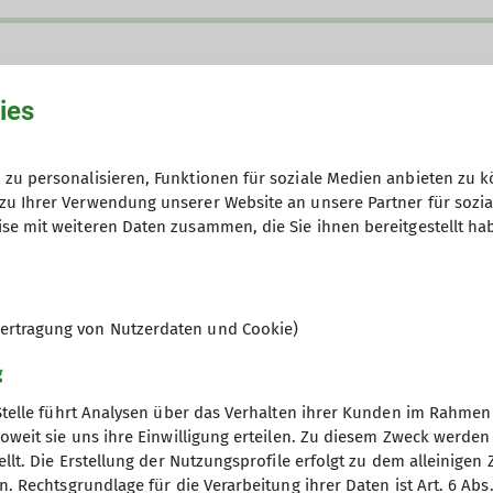
ies
zu personalisieren, Funktionen für soziale Medien anbieten zu k
zu Ihrer Verwendung unserer Website an unsere Partner für sozi
se mit weiteren Daten zusammen, die Sie ihnen bereitgestellt ha
rfreund*innen, die ihre Freizeit mit Tageswanderunge
ere Wanderungen finden an Sonntagen statt. Dabei w
 pro Stunde. Wanderungen können mit einer Einkehr en
en bei der jeweiligen Wanderleitung erfragt werden.
ertragung von Nutzerdaten und Cookie)
g
Wanderleitung ist erforderlich - spätestens 2 Tage vo
Stelle führt Analysen über das Verhalten ihrer Kunden im Rahmen
, müssen aber den Anforderungen der Wanderung gew
oweit sie uns ihre Einwilligung erteilen. Zu diesem Zweck werde
ft im DAV zu erwerben.
llt. Die Erstellung der Nutzungsprofile erfolgt zu dem alleinigen 
gramm
DAV
ltungen erfolgt auf eigenes Risiko. Im Schadensfall j
. Rechtsgrundlage für die Verarbeitung ihrer Daten ist Art. 6 Abs. 