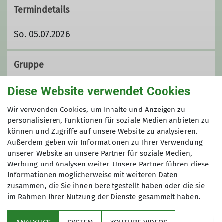
Termindetails
So. 05.07.2026
Gruppe
Diese Website verwendet Cookies
Wandergruppe
Wir verwenden Cookies, um Inhalte und Anzeigen zu
personalisieren, Funktionen für soziale Medien anbieten zu
können und Zugriffe auf unsere Website zu analysieren.
Außerdem geben wir Informationen zu Ihrer Verwendung
Wir sind eine Gruppe von
unserer Website an unsere Partner für soziale Medien,
Wanderfreund*innen, die ihre Freizeit
Werbung und Analysen weiter. Unsere Partner führen diese
mit Tageswanderungen im Umkreis bis
Informationen möglicherweise mit weiteren Daten
etwa 100 km um Koblenz herum
zusammen, die Sie ihnen bereitgestellt haben oder die sie
verbringen. Unsere Wanderungen
im Rahmen Ihrer Nutzung der Dienste gesammelt haben.
Sektion
finden an Sonntagen statt. Dabei
wandern wir in einem moderaten