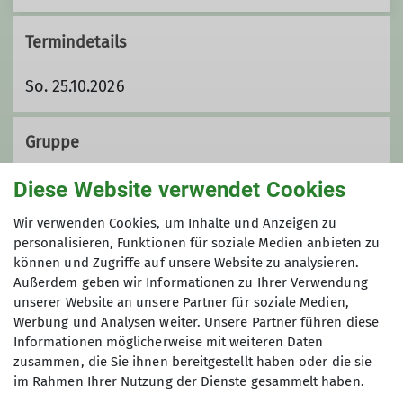
Termindetails
So. 25.10.2026
Gruppe
Diese Website verwendet Cookies
Wandergruppe
Wir verwenden Cookies, um Inhalte und Anzeigen zu
personalisieren, Funktionen für soziale Medien anbieten zu
können und Zugriffe auf unsere Website zu analysieren.
Außerdem geben wir Informationen zu Ihrer Verwendung
Wir sind eine Gruppe von
unserer Website an unsere Partner für soziale Medien,
Wanderfreund*innen, die ihre Freizeit
Werbung und Analysen weiter. Unsere Partner führen diese
mit Tageswanderungen im Umkreis bis
Informationen möglicherweise mit weiteren Daten
etwa 100 km um Koblenz herum
zusammen, die Sie ihnen bereitgestellt haben oder die sie
verbringen. Unsere Wanderungen
im Rahmen Ihrer Nutzung der Dienste gesammelt haben.
Sektion
finden an Sonntagen statt. Dabei