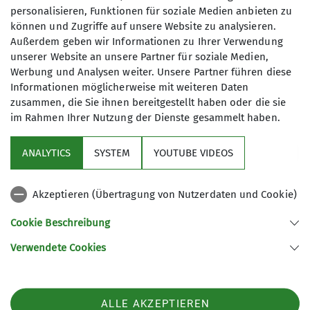
Tageswanderungen in Eifel, Hunsrück,
personalisieren, Funktionen für soziale Medien anbieten zu
14.03.2025
können und Zugriffe auf unsere Website zu analysieren.
Taunus und Westerwald durch. Unsere
Außerdem geben wir Informationen zu Ihrer Verwendung
geplanten Touren und Wanderungen
unserer Website an unsere Partner für soziale Medien,
sind ausnahmslos
Werbung und Analysen weiter. Unsere Partner führen diese
Gemeinschaftsunternehmungen. Bei
Informationen möglicherweise mit weiteren Daten
Interesse sind die angegebenen
zusammen, die Sie ihnen bereitgestellt haben oder die sie
Schwierigkeitsgrade für Bergwege und
im Rahmen Ihrer Nutzung der Dienste gesammelt haben.
Sektion
Klettersteige zu beachten. Die
erfolgreiche Teilnahme an einem
ANALYTICS
SYSTEM
YOUTUBE VIDEOS
Programm
alpinen Grundkurs ist erwünscht.
Wer sich in die Bergsteigergruppe
Akzeptieren (Übertragung von Nutzerdaten und Cookie)
einbringen möchte, meldet sich
DAV
einfach bei uns. Gäste sind zu allen
Cookie Beschreibung
Veranstaltungen herzlich willkommen!
Verwendete Cookies
Sektion Koblenz des Deutschen Alpenvereins e.V.
Regelmäßige Termine vom 14. April
Kolonnenweg 7
56077 Koblenz
2026 bis 15. September 2026:
Telefon +4926179452
ALLE AKZEPTIEREN
Dienstags von 17:30 - ca. 20:30 Uhr: