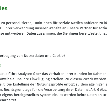
ies
zu personalisieren, Funktionen für soziale Medien anbieten zu k
zu Ihrer Verwendung unserer Website an unsere Partner für sozi
se mit weiteren Daten zusammen, die Sie ihnen bereitgestellt ha
rfreund*innen, die ihre Freizeit mit Tageswanderunge
ere Wanderungen finden an Sonntagen statt. Dabei w
 pro Stunde. Wanderungen können mit einer Einkehr en
en bei der jeweiligen Wanderleitung erfragt werden.
ertragung von Nutzerdaten und Cookie)
g
Wanderleitung ist erforderlich - spätestens 2 Tage vo
Stelle führt Analysen über das Verhalten ihrer Kunden im Rahmen
, müssen aber den Anforderungen der Wanderung gew
oweit sie uns ihre Einwilligung erteilen. Zu diesem Zweck werde
ft im DAV zu erwerben.
llt. Die Erstellung der Nutzungsprofile erfolgt zu dem alleinigen 
gramm
DAV
ltungen erfolgt auf eigenes Risiko. Im Schadensfall j
. Rechtsgrundlage für die Verarbeitung ihrer Daten ist Art. 6 Abs. 
n eigens bereitgestelltes System ein. Es werden keine Daten an D
chalversicherung des DAV gedeckt sind, gegenüber de
DAV Bundesverband
erarbeitet.
ltend gemacht werden.
d Touren
DAV RLP