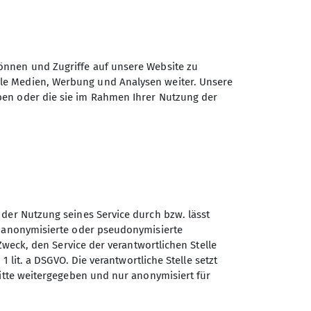
önnen und Zugriffe auf unsere Website zu
ale Medien, Werbung und Analysen weiter. Unsere
ben oder die sie im Rahmen Ihrer Nutzung der
n im Umkreis bis etwa 100 km um
andern wir in einem moderaten
den (freiwillige Teilnahme).
r dem Termin.
 der Nutzung seines Service durch bzw. lässt
achsen sein. Nach dreimaligem
n anonymisierte oder pseudonymisierte
Sektion Koblenz des
Zweck, den Service der verantwortlichen Stelle
Deutschen Alpenvereins e.V.
eder Art können Haftungsansprüche,
1 lit. a DSGVO. Die verantwortliche Stelle setzt
ritte weitergegeben und nur anonymisiert für
m Verein oder den von ihm
Kolonnenweg 7
56077 Koblenz