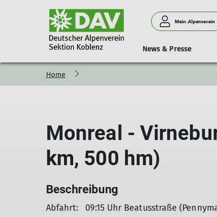
Mein.Alpenverein
News & Presse
Home
Bergsteigen
Vorträge
Geschäftsstelle
Neues aus der Sektion
Hütten
Donnerstagssport
Kurse & Touren
Personen
Verleih
Familien
Monreal - Virnebu
km, 500 hm)
Beschreibung
Abfahrt: 09:15 Uhr Beatusstraße (Pennyma