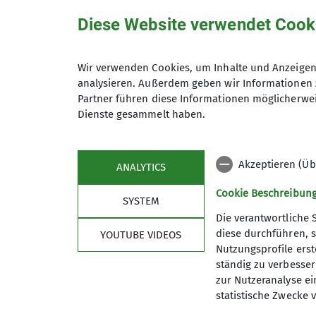
Diese Website verwendet Cook
Wandergruppe
Wir verwenden Cookies, um Inhalte und Anzeigen 
analysieren. Außerdem geben wir Informationen 
Partner führen diese Informationen möglicherwei
Wir sind eine Gruppe von Wande
Dienste gesammelt haben.
Koblenz herum verbringen. Uns
Tempo von etwa vier Kilometern
Einzelheiten zur Wanderung könn
Akzeptieren (Üb
ANALYTICS
Wichtige Hinweise:
Cookie Beschreibun
SYSTEM
Rechtzeitige Anmeldung bei der 
Die verantwortliche 
Gäste sind herzlich willkommen
diese durchführen, s
YOUTUBE VIDEOS
Mitwandern ist die Mitgliedscha
Nutzungsprofile erste
Sektion
Pro
Die Teilnahme an allen Veransta
ständig zu verbessern
zur Nutzeranalyse ei
soweit sie nicht durch die Paus
News
Vorträge
statistische Zwecke v
beauftragten Personen nicht ge
Geschäftsstelle
Kurse un