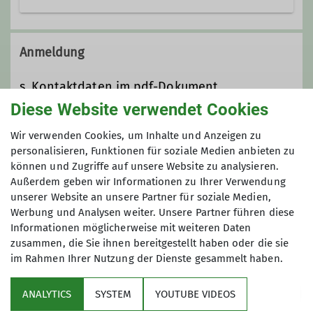
In der Bergsteigergruppe teilen wir
die Begeisterung Touren in den Alpen
Anmeldung
und in der Heimatregion zu
unternehmen. In den Alpen gehen wir
s. Kontaktdaten im pdf-Dokument
mehrere Tage mit unserem Rucksack
Diese Website verwendet Cookies
von Hütte zu Hütte. Zur Vorbereitung
Anmeldung bis
und zum Kennenlernen führen wir
Wir verwenden Cookies, um Inhalte und Anzeigen zu
Tageswanderungen in Eifel, Hunsrück,
personalisieren, Funktionen für soziale Medien anbieten zu
11.01.2026
können und Zugriffe auf unsere Website zu analysieren.
Taunus und Westerwald durch. Unsere
Außerdem geben wir Informationen zu Ihrer Verwendung
geplanten Touren und Wanderungen
unserer Website an unsere Partner für soziale Medien,
sind ausnahmslos
Werbung und Analysen weiter. Unsere Partner führen diese
Gemeinschaftsunternehmungen. Bei
Informationen möglicherweise mit weiteren Daten
Interesse sind die angegebenen
zusammen, die Sie ihnen bereitgestellt haben oder die sie
Schwierigkeitsgrade für Bergwege und
im Rahmen Ihrer Nutzung der Dienste gesammelt haben.
Sektion
Klettersteige zu beachten. Die
erfolgreiche Teilnahme an einem
ANALYTICS
SYSTEM
YOUTUBE VIDEOS
Programm
alpinen Grundkurs ist erwünscht.