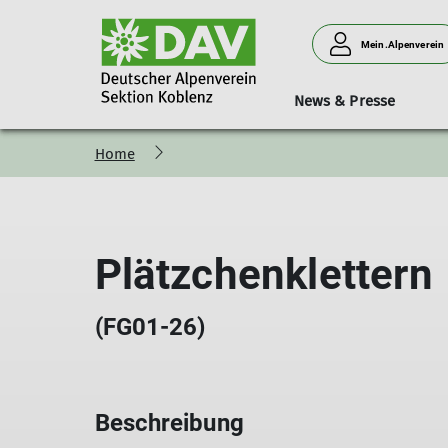
Mein.Alpenverein
News & Presse
Home
Bergsteigen
Vorträge
Geschäftsstelle
Neues aus der Sektion
Hütten
Donnerstagssport
Kurse & Touren
Personen
Verleih
Familien
Plätzchenklettern
(FG01-26)
Beschreibung