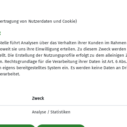
gramm richtet sich zurzeit an Familien mit Kindern ab 
ungen für Familien mit Kindern im Alter von 0-6 Jah
ieder Familien mit jüngeren Kindern in unserer Fami
ertragung von Nutzerdaten und Cookie)
unternehmungen und keine Führungstouren. Die organ
g
lgt auf eigene Gefahr und Verantwortung. Eltern ble
Stelle führt Analysen über das Verhalten ihrer Kunden im Rahmen
des Gesetzes. Alle Teilnehmer*innen müssen Mitgliede
oweit sie uns ihre Einwilligung erteilen. Zu diesem Zweck werde
n Absprache möglich.
llt. Die Erstellung der Nutzungsprofile erfolgt zu dem alleinigen 
gramm
DAV
oller Touren (z.B. Hüttentour) sollen sich bereits vo
. Rechtsgrundlage für die Verarbeitung ihrer Daten ist Art. 6 Abs. 
n eigens bereitgestelltes System ein. Es werden keine Daten an D
ungen kennen, um sich gegenseitig einschätzen zu k
DAV Bundesverband
erarbeitet.
esichter!
d Touren
DAV RLP
ng
JDAV Bundesverband
JDAV RLP Saarland
Zweck
Analyse / Statistiken