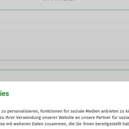
Ämter
ies
Pressereferent
zu personalisieren, Funktionen für soziale Medien anbieten zu k
zu Ihrer Verwendung unserer Website an unsere Partner für sozi
se mit weiteren Daten zusammen, die Sie ihnen bereitgestellt ha
id gerne draußen unterwegs und ihr habt Lust auf geme