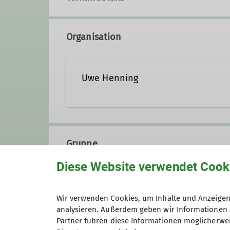
Organisation
Uwe Henning
presse@dav-koblenz.de
Gruppe
Qualifikationen
Diese Website verwendet Cook
Familiengruppe
Familiengruppenleiter*in (ausgebildet)
Wir verwenden Cookies, um Inhalte und Anzeigen 
analysieren. Außerdem geben wir Informationen 
Wanderleiter*in (ausgebildet)
Partner führen diese Informationen möglicherwei
Ihr seid eine aktive Familie, se