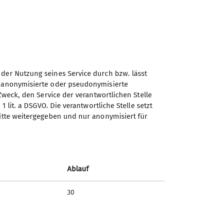
6 Jahren.
ren habt, meldet euch gerne bei
liengruppe vernetzen, um gemeinsam
isierenden Familien geben den
iben während der Tour
 der Nutzung seines Service durch bzw. lässt
r der DAV Sektion Koblenz sein.
n anonymisierte oder pseudonymisierte
Sektion Koblenz des
Zweck, den Service der verantwortlichen Stelle
Deutschen Alpenvereins e.V.
n früheren Touren bzw. von
1 lit. a DSGVO. Die verantwortliche Stelle setzt
ritte weitergegeben und nur anonymisiert für
önnen.
Kolonnenweg 7
56077 Koblenz
Telefon +4926179452
Ablauf
Kontakt
30