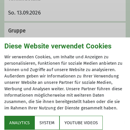
So. 13.09.2026
Gruppe
Diese Website verwendet Cookies
Wandergruppe
Wir verwenden Cookies, um Inhalte und Anzeigen zu
personalisieren, Funktionen für soziale Medien anbieten zu
können und Zugriffe auf unsere Website zu analysieren.
Außerdem geben wir Informationen zu Ihrer Verwendung
Wir sind eine Gruppe von
unserer Website an unsere Partner für soziale Medien,
Wanderfreund*innen, die ihre Freizeit
Werbung und Analysen weiter. Unsere Partner führen diese
mit Tageswanderungen im Umkreis bis
Informationen möglicherweise mit weiteren Daten
etwa 100 km um Koblenz herum
zusammen, die Sie ihnen bereitgestellt haben oder die sie
verbringen. Unsere Wanderungen
im Rahmen Ihrer Nutzung der Dienste gesammelt haben.
Sektion
finden an Sonntagen statt. Dabei
wandern wir in einem moderaten
ANALYTICS
SYSTEM
YOUTUBE VIDEOS
Programm
Tempo von etwa vier Kilometern pro