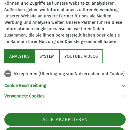
können und Zugriffe auf unsere Website zu analysieren.
Außerdem geben wir Informationen zu Ihrer Verwendung
Wir sind eine Gruppe von
unserer Website an unsere Partner für soziale Medien,
Wanderfreund*innen, die ihre Freizeit
Werbung und Analysen weiter. Unsere Partner führen diese
mit Tageswanderungen im Umkreis bis
Informationen möglicherweise mit weiteren Daten
etwa 100 km um Koblenz herum
zusammen, die Sie ihnen bereitgestellt haben oder die sie
verbringen. Unsere Wanderungen
im Rahmen Ihrer Nutzung der Dienste gesammelt haben.
Sektion
finden an Sonntagen statt. Dabei
wandern wir in einem moderaten
ANALYTICS
SYSTEM
YOUTUBE VIDEOS
Programm
Tempo von etwa vier Kilometern pro
Stunde. Wanderungen können mit
Akzeptieren (Übertragung von Nutzerdaten und Cookie)
einer Einkehr enden (freiwillige
DAV
Teilnahme). Einzelheiten zur
Cookie Beschreibung
Wanderung können bei der jeweiligen
Verwendete Cookies
Wanderleitung erfragt werden.
Sektion Koblenz des Deutschen Alpenvereins e.V.
Kolonnenweg 7
Wichtige Hinweise:
56077 Koblenz
Rechtzeitige Anmeldung bei der
Telefon +4926179452
ALLE AKZEPTIEREN
Wanderleitung ist erforderlich -
Kontakt