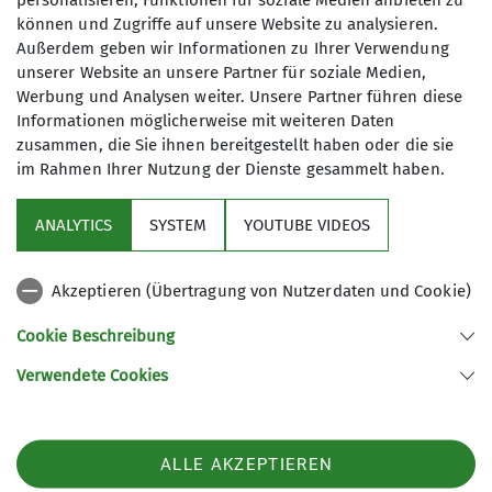
personalisieren, Funktionen für soziale Medien anbieten zu
können und Zugriffe auf unsere Website zu analysieren.
Außerdem geben wir Informationen zu Ihrer Verwendung
Ihr seid eine aktive Familie, seid gerne
unserer Website an unsere Partner für soziale Medien,
draußen unterwegs und ihr habt Lust
Werbung und Analysen weiter. Unsere Partner führen diese
auf gemeinsame Aktivitäten? Dann
Informationen möglicherweise mit weiteren Daten
seid ihr bei uns genau richtig! Unser
zusammen, die Sie ihnen bereitgestellt haben oder die sie
Programm richtet sich zurzeit an
im Rahmen Ihrer Nutzung der Dienste gesammelt haben.
Sektion
Familien mit Kindern ab 6 Jahren.
Wenn ihr Interesse an
ANALYTICS
SYSTEM
YOUTUBE VIDEOS
Programm
Unternehmungen für Familien mit
Kindern im Alter von 0-6 Jahren habt,
Akzeptieren (Übertragung von Nutzerdaten und Cookie)
meldet euch gerne bei uns. Es wäre
DAV
schön, wenn sich wieder Familien mit
Cookie Beschreibung
jüngeren Kindern in unserer
Verwendete Cookies
Familiengruppe vernetzen, um
Sektion Koblenz des Deutschen Alpenvereins e.V.
gemeinsam ihre Freizeit zu gestalten.
Kolonnenweg 7
Alle Touren sind
56077 Koblenz
Gemeinschaftsunternehmungen und
Telefon +4926179452
ALLE AKZEPTIEREN
keine Führungstouren. Die