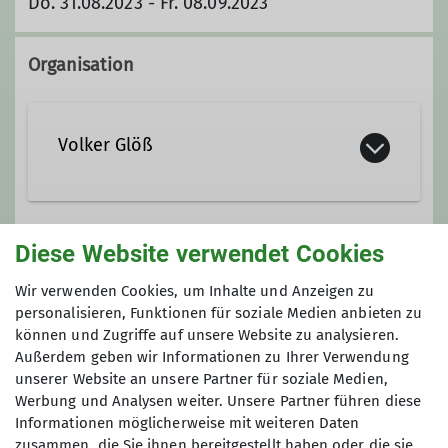
Do. 31.08.2023 - Fr. 08.09.2023
Organisation
Volker Glöß
Diese Website verwendet Cookies
Ämter
Anmeldung
Wir verwenden Cookies, um Inhalte und Anzeigen zu
Anmeldung bis 31.01.2023:
Bergsteigergruppe - Leiter
personalisieren, Funktionen für soziale Medien anbieten zu
volker.gloess@web.de
können und Zugriffe auf unsere Website zu analysieren.
Außerdem geben wir Informationen zu Ihrer Verwendung
unserer Website an unsere Partner für soziale Medien,
Werbung und Analysen weiter. Unsere Partner führen diese
Informationen möglicherweise mit weiteren Daten
zusammen, die Sie ihnen bereitgestellt haben oder die sie