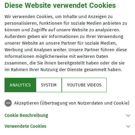
Diese Website verwendet Cookies
Familiengruppe
Wir verwenden Cookies, um Inhalte und Anzeigen zu
personalisieren, Funktionen für soziale Medien anbieten zu
können und Zugriffe auf unsere Website zu analysieren.
Außerdem geben wir Informationen zu Ihrer Verwendung
Ihr seid eine aktive Familie, seid gerne
unserer Website an unsere Partner für soziale Medien,
draußen unterwegs und ihr habt Lust
Werbung und Analysen weiter. Unsere Partner führen diese
auf gemeinsame Aktivitäten? Dann
Informationen möglicherweise mit weiteren Daten
seid ihr bei uns genau richtig! Unser
zusammen, die Sie ihnen bereitgestellt haben oder die sie
Programm richtet sich zurzeit an
im Rahmen Ihrer Nutzung der Dienste gesammelt haben.
Sektion
Familien mit Kindern ab 6 Jahren.
Wenn ihr Interesse an
ANALYTICS
SYSTEM
YOUTUBE VIDEOS
Programm
Unternehmungen für Familien mit
Kindern im Alter von 0-6 Jahren habt,
Akzeptieren (Übertragung von Nutzerdaten und Cookie)
meldet euch gerne bei uns. Es wäre
DAV
schön, wenn sich wieder Familien mit
Cookie Beschreibung
jüngeren Kindern in unserer
Verwendete Cookies
Familiengruppe vernetzen, um
Sektion Koblenz des Deutschen Alpenvereins e.V.