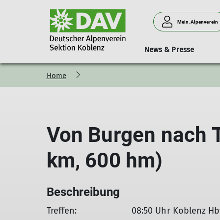
Mein.Alpenverein
News & Presse
Home
Bergsteigen
Vorträge
Geschäftsstelle
Neues aus der Sektion
Hütten
Donnerstagssport
Kurse & Touren
Personen
Verleih
Familien
Von Burgen nach T
km, 600 hm)
Beschreibung
Treffen: 08:50 Uhr Koblenz Hb