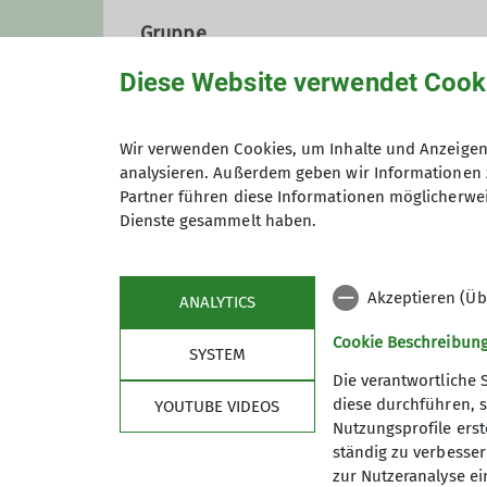
Gruppe
Diese Website verwendet Cook
Wandergruppe
Wir verwenden Cookies, um Inhalte und Anzeigen 
analysieren. Außerdem geben wir Informationen 
Partner führen diese Informationen möglicherwei
Wir sind eine Gruppe von Wande
Dienste gesammelt haben.
Koblenz herum verbringen. Uns
Tempo von etwa vier Kilometern
Einzelheiten zur Wanderung könn
Akzeptieren (Üb
ANALYTICS
Wichtige Hinweise:
Cookie Beschreibun
SYSTEM
Rechtzeitige Anmeldung bei der 
Die verantwortliche 
Gäste sind herzlich willkommen
diese durchführen, s
YOUTUBE VIDEOS
Mitwandern ist die Mitgliedscha
Nutzungsprofile erste
Sektion
Pro
Die Teilnahme an allen Veransta
ständig zu verbessern
zur Nutzeranalyse ei
soweit sie nicht durch die Paus