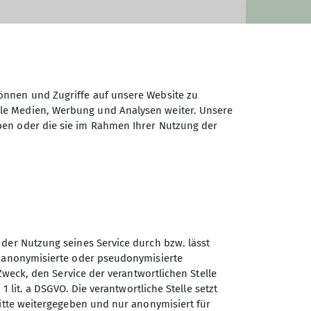
önnen und Zugriffe auf unsere Website zu
ale Medien, Werbung und Analysen weiter. Unsere
ben oder die sie im Rahmen Ihrer Nutzung der
n im Umkreis bis etwa 100 km um
andern wir in einem moderaten
den (freiwillige Teilnahme).
r dem Termin.
 der Nutzung seines Service durch bzw. lässt
achsen sein. Nach dreimaligem
n anonymisierte oder pseudonymisierte
Sektion Koblenz des
Zweck, den Service der verantwortlichen Stelle
Deutschen Alpenvereins e.V.
eder Art können Haftungsansprüche,
1 lit. a DSGVO. Die verantwortliche Stelle setzt
ritte weitergegeben und nur anonymisiert für
m Verein oder den von ihm
Kolonnenweg 7