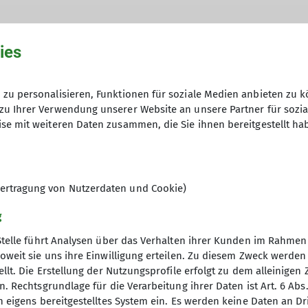
ies
zu personalisieren, Funktionen für soziale Medien anbieten zu k
zu Ihrer Verwendung unserer Website an unsere Partner für sozi
se mit weiteren Daten zusammen, die Sie ihnen bereitgestellt ha
rfreund*innen, die ihre Freizeit mit Tageswanderunge
ere Wanderungen finden an Sonntagen statt. Dabei w
 pro Stunde. Wanderungen können mit einer Einkehr en
en bei der jeweiligen Wanderleitung erfragt werden.
ertragung von Nutzerdaten und Cookie)
g
Wanderleitung ist erforderlich - spätestens 2 Tage vo
Stelle führt Analysen über das Verhalten ihrer Kunden im Rahmen
, müssen aber den Anforderungen der Wanderung gew
oweit sie uns ihre Einwilligung erteilen. Zu diesem Zweck werde
ft im DAV zu erwerben.
llt. Die Erstellung der Nutzungsprofile erfolgt zu dem alleinigen 
gramm
DAV
ltungen erfolgt auf eigenes Risiko. Im Schadensfall j
. Rechtsgrundlage für die Verarbeitung ihrer Daten ist Art. 6 Abs. 
n eigens bereitgestelltes System ein. Es werden keine Daten an D
chalversicherung des DAV gedeckt sind, gegenüber de