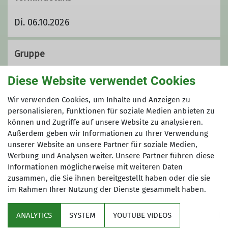
Di. 06.10.2026
Gruppe
Diese Website verwendet Cookies
Wandergruppe
Wir verwenden Cookies, um Inhalte und Anzeigen zu
personalisieren, Funktionen für soziale Medien anbieten zu
können und Zugriffe auf unsere Website zu analysieren.
Außerdem geben wir Informationen zu Ihrer Verwendung
Wir sind eine Gruppe von
unserer Website an unsere Partner für soziale Medien,
Wanderfreund*innen, die ihre Freizeit
Werbung und Analysen weiter. Unsere Partner führen diese
mit Tageswanderungen im Umkreis bis
Informationen möglicherweise mit weiteren Daten
etwa 100 km um Koblenz herum
zusammen, die Sie ihnen bereitgestellt haben oder die sie
verbringen. Unsere Wanderungen
im Rahmen Ihrer Nutzung der Dienste gesammelt haben.
Sektion
finden an Sonntagen statt. Dabei
wandern wir in einem moderaten
ANALYTICS
SYSTEM
YOUTUBE VIDEOS
Programm
Tempo von etwa vier Kilometern pro