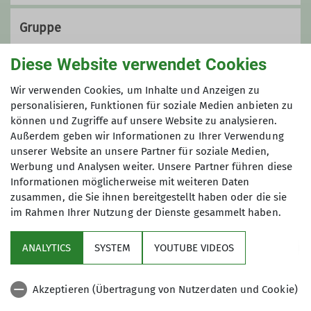
Gruppe
Diese Website verwendet Cookies
Familiengruppe
Wir verwenden Cookies, um Inhalte und Anzeigen zu
personalisieren, Funktionen für soziale Medien anbieten zu
können und Zugriffe auf unsere Website zu analysieren.
Außerdem geben wir Informationen zu Ihrer Verwendung
Ihr seid eine aktive Familie, seid gerne
unserer Website an unsere Partner für soziale Medien,
draußen unterwegs und ihr habt Lust
Werbung und Analysen weiter. Unsere Partner führen diese
auf gemeinsame Aktivitäten? Dann
Informationen möglicherweise mit weiteren Daten
seid ihr bei uns genau richtig! Unser
zusammen, die Sie ihnen bereitgestellt haben oder die sie
Programm richtet sich zurzeit an
im Rahmen Ihrer Nutzung der Dienste gesammelt haben.
Sektion
Familien mit Kindern ab 6 Jahren.
Wenn ihr Interesse an
ANALYTICS
SYSTEM
YOUTUBE VIDEOS
Programm
Unternehmungen für Familien mit
Kindern im Alter von 0-6 Jahren habt,
Akzeptieren (Übertragung von Nutzerdaten und Cookie)
meldet euch gerne bei uns. Es wäre
DAV