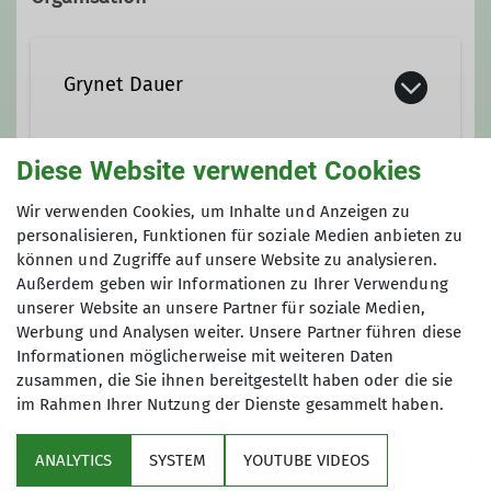
Grynet Dauer
Diese Website verwendet Cookies
grynet.dauer@dav-koblenz.de
Jörg Dauer
Wir verwenden Cookies, um Inhalte und Anzeigen zu
personalisieren, Funktionen für soziale Medien anbieten zu
Qualifikationen
können und Zugriffe auf unsere Website zu analysieren.
Außerdem geben wir Informationen zu Ihrer Verwendung
unserer Website an unsere Partner für soziale Medien,
Familiengruppenleiter*in (ausgebildet)
Qualifikationen
Werbung und Analysen weiter. Unsere Partner führen diese
Informationen möglicherweise mit weiteren Daten
Familiengruppenleiter*in (ausgebildet)
zusammen, die Sie ihnen bereitgestellt haben oder die sie
Ämter
im Rahmen Ihrer Nutzung der Dienste gesammelt haben.
Sektion
Familiengruppe - Stellvertreterin
Ämter
ANALYTICS
SYSTEM
YOUTUBE VIDEOS
Programm