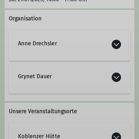
Organisation
Anne Drechsler
0261-79452
Grynet Dauer
info@dav-koblenz.de
grynet.dauer@dav-koblenz.de
Ämter
Unsere Veranstaltungsorte
Leitung der Geschäftsstelle
Qualifikationen
Koblenzer Hütte